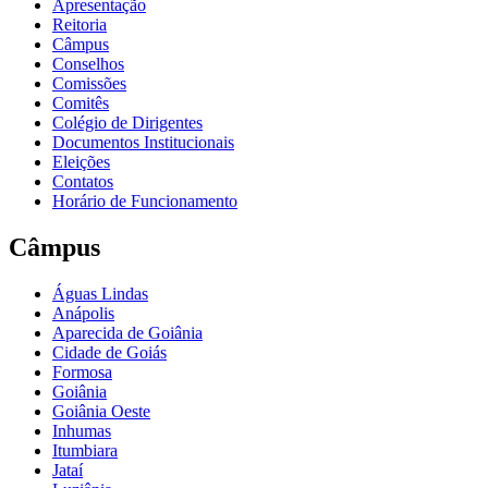
Apresentação
Reitoria
Câmpus
Conselhos
Comissões
Comitês
Colégio de Dirigentes
Documentos Institucionais
Eleições
Contatos
Horário de Funcionamento
Câmpus
Águas Lindas
Anápolis
Aparecida de Goiânia
Cidade de Goiás
Formosa
Goiânia
Goiânia Oeste
Inhumas
Itumbiara
Jataí