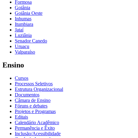
Formosa
Goiânia
Goiânia Oeste
Inhumas
Itumbiara
Jataí
Luziânia
Senador Canedo
Uruaçu
Valparaíso
Ensino
Cursos
Processos Seletivos
Estrutura Organizacional
Documentos
Câmara de Ensino
Fóruns e debates
Projetos e Programas
Editais
Calendário Acadêmico
Permanência e Êxito
Inclusão/Acessibilidade