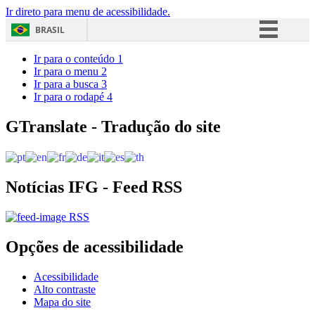
Ir direto para menu de acessibilidade.
BRASIL
Simplifique!
Ir para o conteúdo
1
Ir para o menu
2
Comunica BR
Ir para a busca
3
Ir para o rodapé
4
Participe
Acesso à informação
GTranslate - Tradução do site
Legislação
Canais
Notícias IFG - Feed RSS
RSS
Opções de acessibilidade
Acessibilidade
Alto contraste
Mapa do site