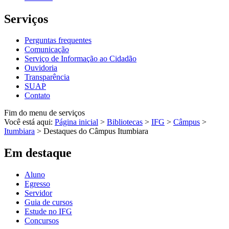
Serviços
Perguntas frequentes
Comunicação
Serviço de Informação ao Cidadão
Ouvidoria
Transparência
SUAP
Contato
Fim do menu de serviços
Você está aqui:
Página inicial
>
Bibliotecas
>
IFG
>
Câmpus
>
Itumbiara
>
Destaques do Câmpus Itumbiara
Em destaque
Aluno
Egresso
Servidor
Guia de cursos
Estude no IFG
Concursos