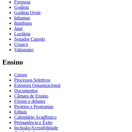
Formosa
Goiânia
Goiânia Oeste
Inhumas
Itumbiara
Jataí
Luziânia
Senador Canedo
Uruaçu
Valparaíso
Ensino
Cursos
Processos Seletivos
Estrutura Organizacional
Documentos
Câmara de Ensino
Fóruns e debates
Projetos e Programas
Editais
Calendário Acadêmico
Permanência e Êxito
Inclusão/Acessibilidade