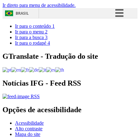
Ir direto para menu de acessibilidade.
BRASIL
Simplifique!
Ir para o conteúdo
1
Ir para o menu
2
Comunica BR
Ir para a busca
3
Ir para o rodapé
4
Participe
Acesso à informação
GTranslate - Tradução do site
Legislação
Canais
Notícias IFG - Feed RSS
RSS
Opções de acessibilidade
Acessibilidade
Alto contraste
Mapa do site