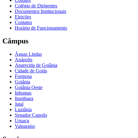
Comitês
Colégio de Dirigentes
Documentos Institucionais
Eleições
Contatos
Horário de Funcionamento
Câmpus
Águas Lindas
Anápolis
Aparecida de Goiânia
Cidade de Goiás
Formosa
Goiânia
Goiânia Oeste
Inhumas
Itumbiara
Jataí
Luziânia
Senador Canedo
Uruaçu
Valparaíso