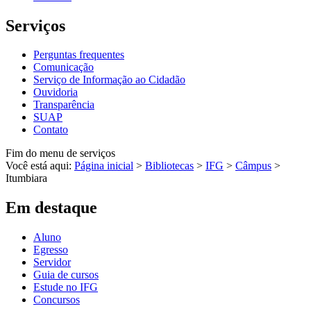
Serviços
Perguntas frequentes
Comunicação
Serviço de Informação ao Cidadão
Ouvidoria
Transparência
SUAP
Contato
Fim do menu de serviços
Você está aqui:
Página inicial
>
Bibliotecas
>
IFG
>
Câmpus
>
Itumbiara
Em destaque
Aluno
Egresso
Servidor
Guia de cursos
Estude no IFG
Concursos