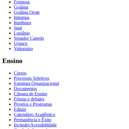
Formosa
Goiânia
Goiânia Oeste
Inhumas
Itumbiara
Jataí
Luziânia
Senador Canedo
Uruaçu
Valparaíso
Ensino
Cursos
Processos Seletivos
Estrutura Organizacional
Documentos
Câmara de Ensino
Fóruns e debates
Projetos e Programas
Editais
Calendário Acadêmico
Permanência e Êxito
Inclusão/Acessibilidade