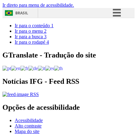
Ir direto para menu de acessibilidade.
BRASIL
Simplifique!
Ir para o conteúdo
1
Ir para o menu
2
Comunica BR
Ir para a busca
3
Ir para o rodapé
4
Participe
Acesso à informação
GTranslate - Tradução do site
Legislação
Canais
Notícias IFG - Feed RSS
RSS
Opções de acessibilidade
Acessibilidade
Alto contraste
Mapa do site