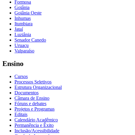
Formosa
Goiânia
Goiânia Oeste
Inhumas
Itumbiara
Jataí
Luziânia
Senador Canedo
Uruaçu
Valparaíso
Ensino
Cursos
Processos Seletivos
Estrutura Organizacional
Documentos
Câmara de Ensino
Fóruns e debates
Projetos e Programas
Editais
Calendário Acadêmico
Permanência e Êxito
Inclusão/Acessibilidade