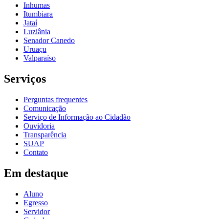
Inhumas
Itumbiara
Jataí
Luziânia
Senador Canedo
Uruaçu
Valparaíso
Serviços
Perguntas frequentes
Comunicação
Serviço de Informação ao Cidadão
Ouvidoria
Transparência
SUAP
Contato
Em destaque
Aluno
Egresso
Servidor