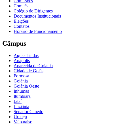
Comissões
Comitês
Colégio de Dirigentes
Documentos Institucionais
Eleições
Contatos
Horário de Funcionamento
Câmpus
Águas Lindas
Anápolis
Aparecida de Goiânia
Cidade de Goiás
Formosa
Goiânia
Goiânia Oeste
Inhumas
Itumbiara
Jataí
Luziânia
Senador Canedo
Uruaçu
Valparaíso