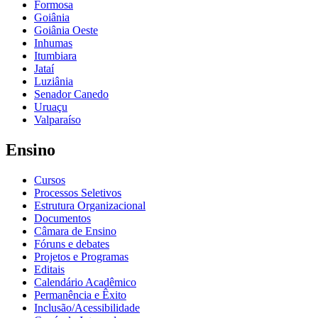
Formosa
Goiânia
Goiânia Oeste
Inhumas
Itumbiara
Jataí
Luziânia
Senador Canedo
Uruaçu
Valparaíso
Ensino
Cursos
Processos Seletivos
Estrutura Organizacional
Documentos
Câmara de Ensino
Fóruns e debates
Projetos e Programas
Editais
Calendário Acadêmico
Permanência e Êxito
Inclusão/Acessibilidade