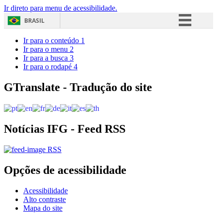
Ir direto para menu de acessibilidade.
BRASIL
Simplifique!
Ir para o conteúdo
1
Ir para o menu
2
Comunica BR
Ir para a busca
3
Ir para o rodapé
4
Participe
Acesso à informação
GTranslate - Tradução do site
Legislação
Canais
Notícias IFG - Feed RSS
RSS
Opções de acessibilidade
Acessibilidade
Alto contraste
Mapa do site