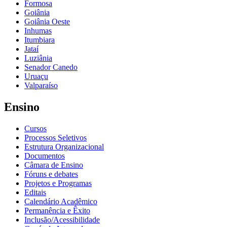
Formosa
Goiânia
Goiânia Oeste
Inhumas
Itumbiara
Jataí
Luziânia
Senador Canedo
Uruaçu
Valparaíso
Ensino
Cursos
Processos Seletivos
Estrutura Organizacional
Documentos
Câmara de Ensino
Fóruns e debates
Projetos e Programas
Editais
Calendário Acadêmico
Permanência e Êxito
Inclusão/Acessibilidade