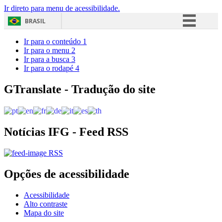
Ir direto para menu de acessibilidade.
BRASIL
Simplifique!
Ir para o conteúdo
1
Ir para o menu
2
Comunica BR
Ir para a busca
3
Ir para o rodapé
4
Participe
Acesso à informação
GTranslate - Tradução do site
Legislação
Canais
Notícias IFG - Feed RSS
RSS
Opções de acessibilidade
Acessibilidade
Alto contraste
Mapa do site