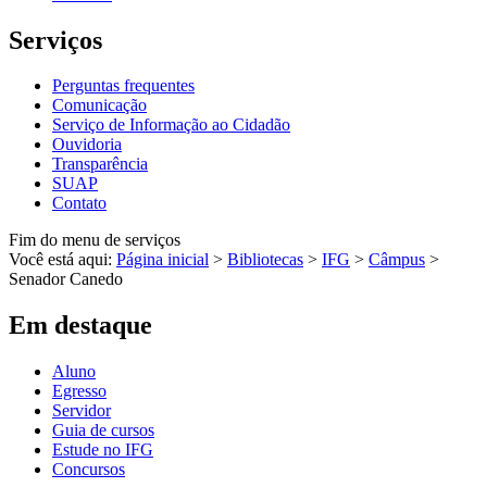
Serviços
Perguntas frequentes
Comunicação
Serviço de Informação ao Cidadão
Ouvidoria
Transparência
SUAP
Contato
Fim do menu de serviços
Você está aqui:
Página inicial
>
Bibliotecas
>
IFG
>
Câmpus
>
Senador Canedo
Em destaque
Aluno
Egresso
Servidor
Guia de cursos
Estude no IFG
Concursos