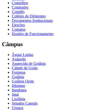
Conselhos
Comissões
Comitês
Colégio de Dirigentes
Documentos Institucionais
Eleições
Contatos
Horário de Funcionamento
Câmpus
Águas Lindas
Anápolis
Aparecida de Goiânia
Cidade de Goiás
Formosa
Goiânia
Goiânia Oeste
Inhumas
Itumbiara
Jataí
Luziânia
Senador Canedo
Uruaçu