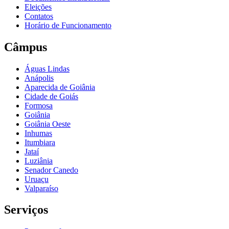
Eleições
Contatos
Horário de Funcionamento
Câmpus
Águas Lindas
Anápolis
Aparecida de Goiânia
Cidade de Goiás
Formosa
Goiânia
Goiânia Oeste
Inhumas
Itumbiara
Jataí
Luziânia
Senador Canedo
Uruaçu
Valparaíso
Serviços