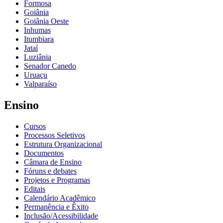
Formosa
Goiânia
Goiânia Oeste
Inhumas
Itumbiara
Jataí
Luziânia
Senador Canedo
Uruaçu
Valparaíso
Ensino
Cursos
Processos Seletivos
Estrutura Organizacional
Documentos
Câmara de Ensino
Fóruns e debates
Projetos e Programas
Editais
Calendário Acadêmico
Permanência e Êxito
Inclusão/Acessibilidade