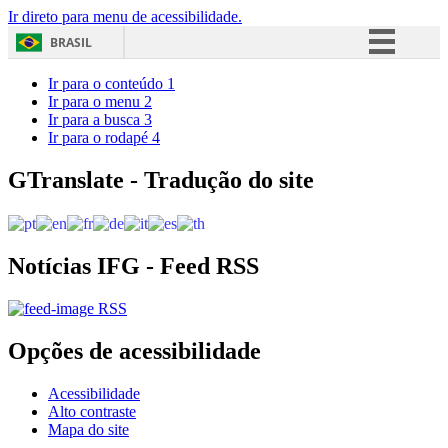
Ir direto para menu de acessibilidade.
BRASIL
Simplifique!
Ir para o conteúdo
1
Ir para o menu
2
Comunica BR
Ir para a busca
3
Ir para o rodapé
4
Participe
Acesso à informação
GTranslate - Tradução do site
Legislação
Canais
Notícias IFG - Feed RSS
RSS
Opções de acessibilidade
Acessibilidade
Alto contraste
Mapa do site