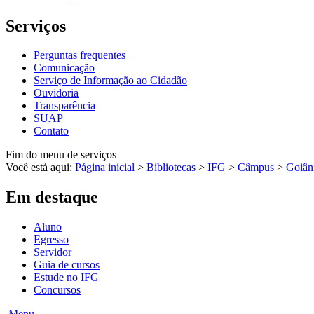
Serviços
Perguntas frequentes
Comunicação
Serviço de Informação ao Cidadão
Ouvidoria
Transparência
SUAP
Contato
Fim do menu de serviços
Você está aqui:
Página inicial
>
Bibliotecas
>
IFG
>
Câmpus
>
Goiân
Em destaque
Aluno
Egresso
Servidor
Guia de cursos
Estude no IFG
Concursos
Menu