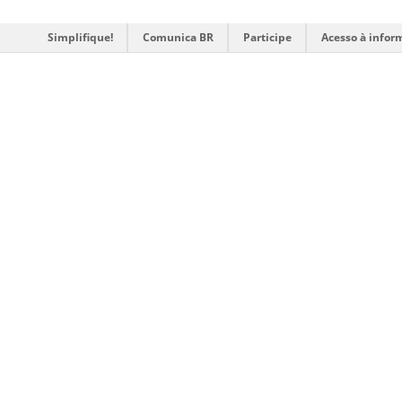
Simplifique!
Comunica BR
Participe
Acesso à infor