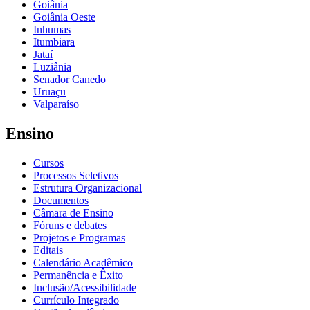
Goiânia
Goiânia Oeste
Inhumas
Itumbiara
Jataí
Luziânia
Senador Canedo
Uruaçu
Valparaíso
Ensino
Cursos
Processos Seletivos
Estrutura Organizacional
Documentos
Câmara de Ensino
Fóruns e debates
Projetos e Programas
Editais
Calendário Acadêmico
Permanência e Êxito
Inclusão/Acessibilidade
Currículo Integrado