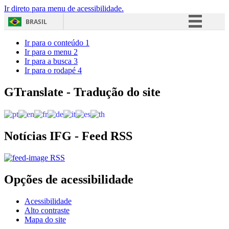
Ir direto para menu de acessibilidade.
BRASIL
Simplifique!
Ir para o conteúdo
1
Ir para o menu
2
Comunica BR
Ir para a busca
3
Ir para o rodapé
4
Participe
Acesso à informação
GTranslate - Tradução do site
Legislação
Canais
Notícias IFG - Feed RSS
RSS
Opções de acessibilidade
Acessibilidade
Alto contraste
Mapa do site