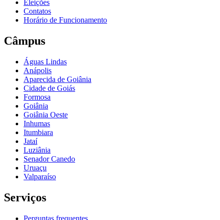
Eleições
Contatos
Horário de Funcionamento
Câmpus
Águas Lindas
Anápolis
Aparecida de Goiânia
Cidade de Goiás
Formosa
Goiânia
Goiânia Oeste
Inhumas
Itumbiara
Jataí
Luziânia
Senador Canedo
Uruaçu
Valparaíso
Serviços
Perguntas frequentes