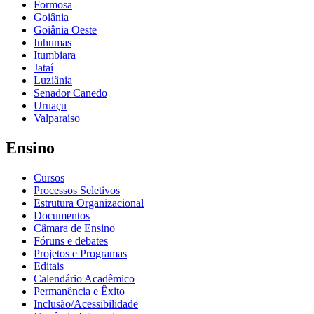
Formosa
Goiânia
Goiânia Oeste
Inhumas
Itumbiara
Jataí
Luziânia
Senador Canedo
Uruaçu
Valparaíso
Ensino
Cursos
Processos Seletivos
Estrutura Organizacional
Documentos
Câmara de Ensino
Fóruns e debates
Projetos e Programas
Editais
Calendário Acadêmico
Permanência e Êxito
Inclusão/Acessibilidade