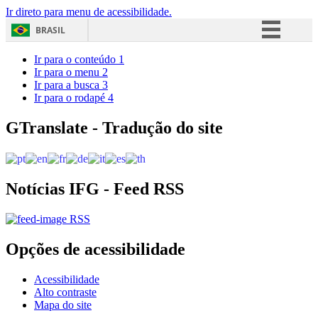
Ir direto para menu de acessibilidade.
BRASIL
Simplifique!
Ir para o conteúdo
1
Ir para o menu
2
Comunica BR
Ir para a busca
3
Ir para o rodapé
4
Participe
Acesso à informação
GTranslate - Tradução do site
Legislação
Canais
Notícias IFG - Feed RSS
RSS
Opções de acessibilidade
Acessibilidade
Alto contraste
Mapa do site