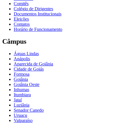
Comitês
Colégio de Dirigentes
Documentos Institucionais
Eleições
Contatos
Horário de Funcionamento
Câmpus
Águas Lindas
Anápolis
Aparecida de Goiânia
Cidade de Goiás
Formosa
Goiânia
Goiânia Oeste
Inhumas
Itumbiara
Jataí
Luziânia
Senador Canedo
Uruaçu
Valparaíso