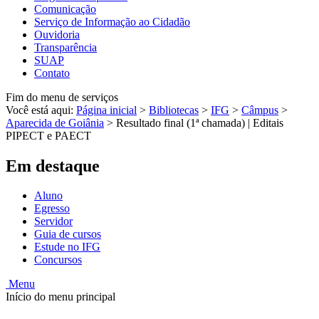
Comunicação
Serviço de Informação ao Cidadão
Ouvidoria
Transparência
SUAP
Contato
Fim do menu de serviços
Você está aqui:
Página inicial
>
Bibliotecas
>
IFG
>
Câmpus
>
Aparecida de Goiânia
>
Resultado final (1ª chamada) | Editais
PIPECT e PAECT
Em destaque
Aluno
Egresso
Servidor
Guia de cursos
Estude no IFG
Concursos
Menu
Início do menu principal