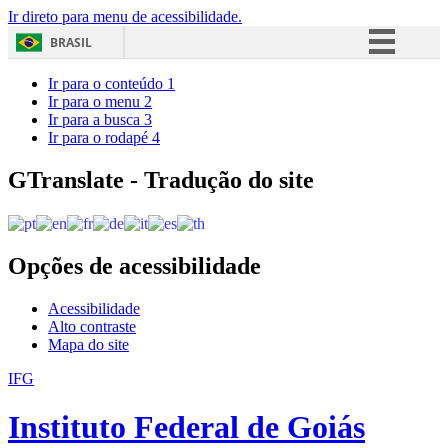
Ir direto para menu de acessibilidade.
BRASIL
Simplifique!
Ir para o conteúdo
1
Ir para o menu
2
Comunica BR
Ir para a busca
3
Ir para o rodapé
4
Participe
Acesso à informação
GTranslate - Tradução do site
Legislação
Canais
Opções de acessibilidade
Acessibilidade
Alto contraste
Mapa do site
IFG
Instituto Federal de Goiás