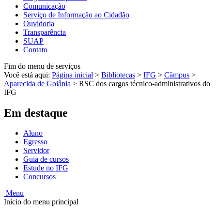
Comunicação
Serviço de Informação ao Cidadão
Ouvidoria
Transparência
SUAP
Contato
Fim do menu de serviços
Você está aqui:
Página inicial
>
Bibliotecas
>
IFG
>
Câmpus
>
Aparecida de Goiânia
>
RSC dos cargos técnico-administrativos do
IFG
Em destaque
Aluno
Egresso
Servidor
Guia de cursos
Estude no IFG
Concursos
Menu
Início do menu principal