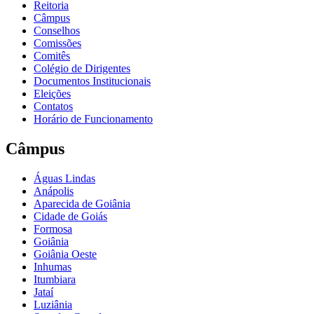
Reitoria
Câmpus
Conselhos
Comissões
Comitês
Colégio de Dirigentes
Documentos Institucionais
Eleições
Contatos
Horário de Funcionamento
Câmpus
Águas Lindas
Anápolis
Aparecida de Goiânia
Cidade de Goiás
Formosa
Goiânia
Goiânia Oeste
Inhumas
Itumbiara
Jataí
Luziânia