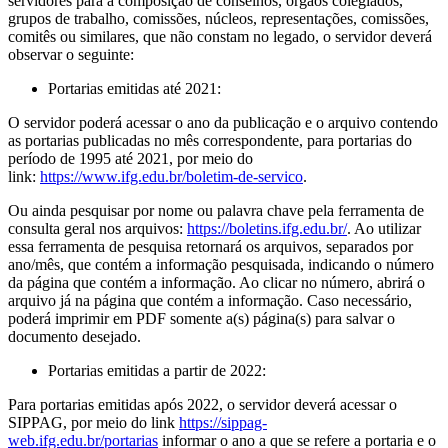
servidores para a composição de conselhos, órgãos colegiados,
grupos de trabalho, comissões, núcleos, representações, comissões,
comitês ou similares, que não constam no legado, o servidor deverá
observar o seguinte:
Portarias emitidas até 2021:
O servidor poderá acessar o ano da publicação e o arquivo contendo
as portarias publicadas no mês correspondente, para portarias do
período de 1995 até 2021, por meio do
link:
https://www.ifg.edu.br/boletim-de-servico
.
Ou ainda pesquisar por nome ou palavra chave pela ferramenta de
consulta geral nos arquivos:
https://boletins.ifg.edu.br/
. Ao utilizar
essa ferramenta de pesquisa retornará os arquivos, separados por
ano/mês, que contém a informação pesquisada, indicando o número
da página que contém a informação. Ao clicar no número, abrirá o
arquivo já na página que contém a informação. Caso necessário,
poderá imprimir em PDF somente a(s) página(s) para salvar o
documento desejado.
Portarias emitidas a partir de 2022:
Para portarias emitidas após 2022, o servidor deverá acessar o
SIPPAG, por meio do link
https://sippag-
web.ifg.edu.br/portarias
informar o ano a que se refere a portaria e o