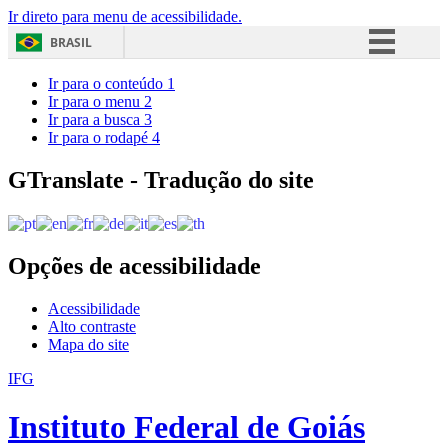
Ir direto para menu de acessibilidade.
BRASIL
Simplifique!
Ir para o conteúdo
1
Ir para o menu
2
Comunica BR
Ir para a busca
3
Ir para o rodapé
4
Participe
Acesso à informação
GTranslate - Tradução do site
Legislação
Canais
Opções de acessibilidade
Acessibilidade
Alto contraste
Mapa do site
IFG
Instituto Federal de Goiás