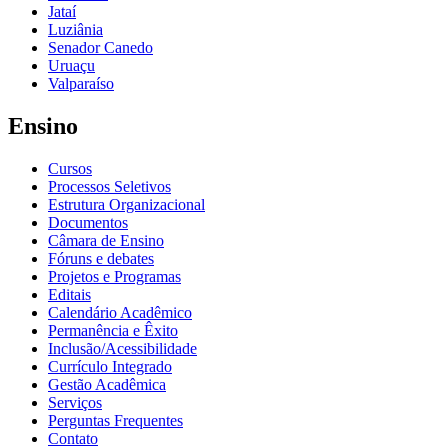
Jataí
Luziânia
Senador Canedo
Uruaçu
Valparaíso
Ensino
Cursos
Processos Seletivos
Estrutura Organizacional
Documentos
Câmara de Ensino
Fóruns e debates
Projetos e Programas
Editais
Calendário Acadêmico
Permanência e Êxito
Inclusão/Acessibilidade
Currículo Integrado
Gestão Acadêmica
Serviços
Perguntas Frequentes
Contato