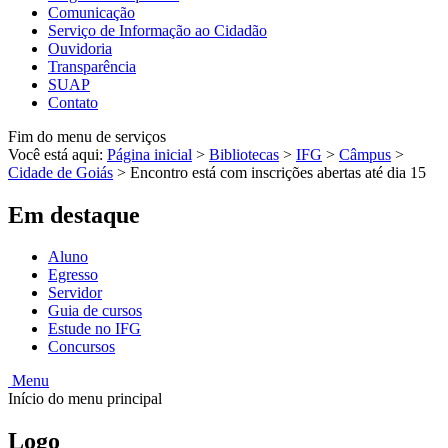
Comunicação
Serviço de Informação ao Cidadão
Ouvidoria
Transparência
SUAP
Contato
Fim do menu de serviços
Você está aqui:
Página inicial
>
Bibliotecas
>
IFG
>
Câmpus
>
Cidade de Goiás
>
Encontro está com inscrições abertas até dia 15
Em destaque
Aluno
Egresso
Servidor
Guia de cursos
Estude no IFG
Concursos
Menu
Início do menu principal
Logo