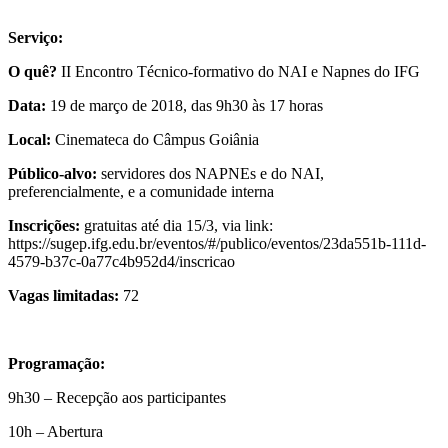
Serviço:
O quê?
II Encontro Técnico-formativo do NAI e Napnes do IFG
Data:
19 de março de 2018, das 9h30 às 17 horas
Local:
Cinemateca do Câmpus Goiânia
Público-alvo:
servidores dos NAPNEs e do NAI,
preferencialmente, e a comunidade interna
Inscrições:
gratuitas até dia 15/3, via link:
https://sugep.ifg.edu.br/eventos/#/publico/eventos/23da551b-111d-
4579-b37c-0a77c4b952d4/inscricao
Vagas limitadas:
72
Programação:
9h30 – Recepção aos participantes
10h – Abertura