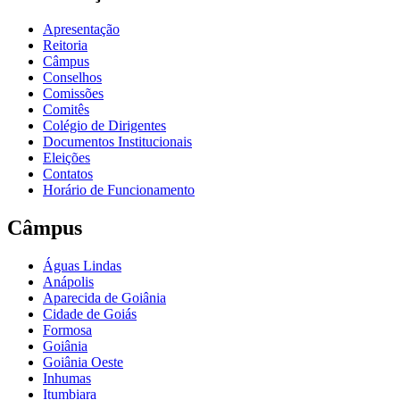
Apresentação
Reitoria
Câmpus
Conselhos
Comissões
Comitês
Colégio de Dirigentes
Documentos Institucionais
Eleições
Contatos
Horário de Funcionamento
Câmpus
Águas Lindas
Anápolis
Aparecida de Goiânia
Cidade de Goiás
Formosa
Goiânia
Goiânia Oeste
Inhumas
Itumbiara