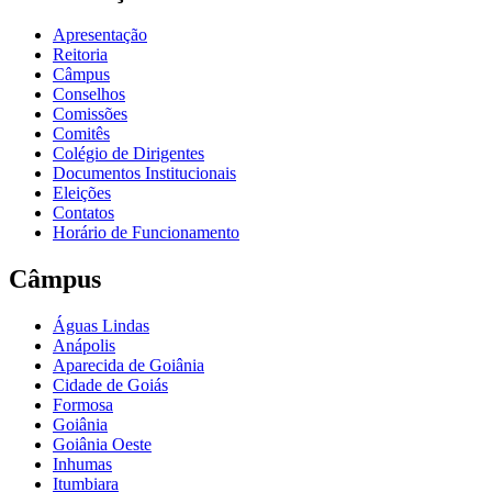
Apresentação
Reitoria
Câmpus
Conselhos
Comissões
Comitês
Colégio de Dirigentes
Documentos Institucionais
Eleições
Contatos
Horário de Funcionamento
Câmpus
Águas Lindas
Anápolis
Aparecida de Goiânia
Cidade de Goiás
Formosa
Goiânia
Goiânia Oeste
Inhumas
Itumbiara