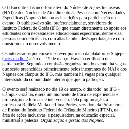
O II Encontro Técnico-formativo do Núcleo de Ações Inclusivas
(NAI) e dos Núcleos de Atendimento às Pessoas com Necessidades
Específicas (Napnes) iniciou as inscrições para participação no
evento. O público-alvo são, preferencialmente, servidores do
Instituto Federal de Goiás (IFG) que atuam diretamente ao apoio aos
estudantes com necessidades educacionais específicas, dentre elas:
pessoas com deficiência, com altas habilidades/superdotação e com
transtornos do desenvolvimento.
Os interessados podem se inscrever por meio da plataforma Sugepe
(
acesse o link
) até o dia 15 de março. Haverá certificado de
participação. Segundo a comissão organizadora do evento, há vagas
que serão preenchidas primeiramente pelos integrantes do NAI e dos
Napnes dos câmpus do IFG, mas também há vagas para qualquer
interessado da comunidade interna que queira participar.
O evento será realizado no dia 19 de março, o dia todo, no IFG –
Câmpus Goiânia, e será um momento de troca de experiências e
proposição de formas de intervenção. Pela programação, a
professora Rutiléia Maria de Lima Portes, servidora da Pró-reitoria
de Ensino do Instituto Federal do Triângulo Mineiro (IFTM), na
área de ações inclusivas, e pesquisadora na educação especial,
ministrará a palestra:
Organização e gestão dos Napnes
.