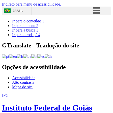
Ir direto para menu de acessibilidade.
BRASIL
Simplifique!
Ir para o conteúdo
1
Ir para o menu
2
Comunica BR
Ir para a busca
3
Ir para o rodapé
4
Participe
Acesso à informação
GTranslate - Tradução do site
Legislação
Canais
Opções de acessibilidade
Acessibilidade
Alto contraste
Mapa do site
IFG
Instituto Federal de Goiás