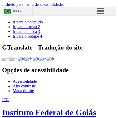
Ir direto para menu de acessibilidade.
BRASIL
Simplifique!
Ir para o conteúdo
1
Ir para o menu
2
Comunica BR
Ir para a busca
3
Ir para o rodapé
4
Participe
Acesso à informação
GTranslate - Tradução do site
Legislação
Canais
Opções de acessibilidade
Acessibilidade
Alto contraste
Mapa do site
IFG
Instituto Federal de Goiás