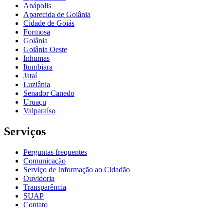
Anápolis
Aparecida de Goiânia
Cidade de Goiás
Formosa
Goiânia
Goiânia Oeste
Inhumas
Itumbiara
Jataí
Luziânia
Senador Canedo
Uruaçu
Valparaíso
Serviços
Perguntas frequentes
Comunicação
Serviço de Informação ao Cidadão
Ouvidoria
Transparência
SUAP
Contato