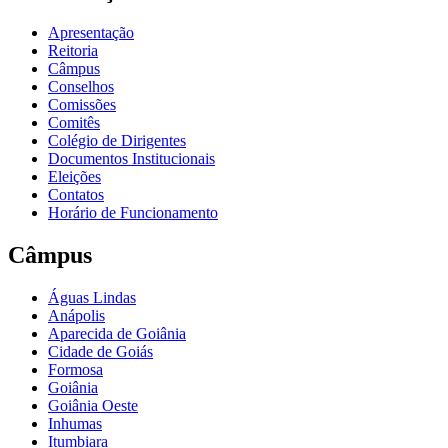
Apresentação
Reitoria
Câmpus
Conselhos
Comissões
Comitês
Colégio de Dirigentes
Documentos Institucionais
Eleições
Contatos
Horário de Funcionamento
Câmpus
Águas Lindas
Anápolis
Aparecida de Goiânia
Cidade de Goiás
Formosa
Goiânia
Goiânia Oeste
Inhumas
Itumbiara