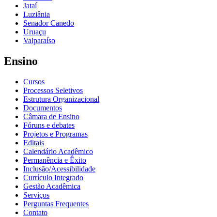
Jataí
Luziânia
Senador Canedo
Uruaçu
Valparaíso
Ensino
Cursos
Processos Seletivos
Estrutura Organizacional
Documentos
Câmara de Ensino
Fóruns e debates
Projetos e Programas
Editais
Calendário Acadêmico
Permanência e Êxito
Inclusão/Acessibilidade
Currículo Integrado
Gestão Acadêmica
Serviços
Perguntas Frequentes
Contato