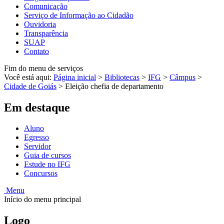
Comunicação
Serviço de Informação ao Cidadão
Ouvidoria
Transparência
SUAP
Contato
Fim do menu de serviços
Você está aqui:
Página inicial
>
Bibliotecas
>
IFG
>
Câmpus
>
Cidade de Goiás
>
Eleição chefia de departamento
Em destaque
Aluno
Egresso
Servidor
Guia de cursos
Estude no IFG
Concursos
Menu
Início do menu principal
Logo