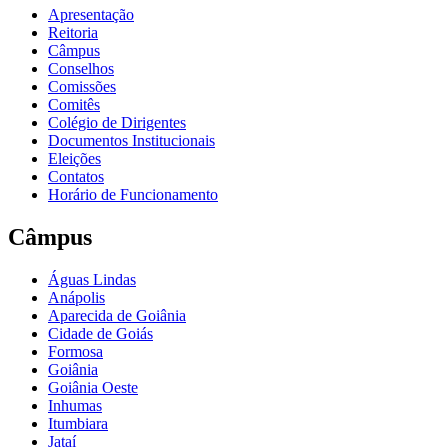
Apresentação
Reitoria
Câmpus
Conselhos
Comissões
Comitês
Colégio de Dirigentes
Documentos Institucionais
Eleições
Contatos
Horário de Funcionamento
Câmpus
Águas Lindas
Anápolis
Aparecida de Goiânia
Cidade de Goiás
Formosa
Goiânia
Goiânia Oeste
Inhumas
Itumbiara
Jataí