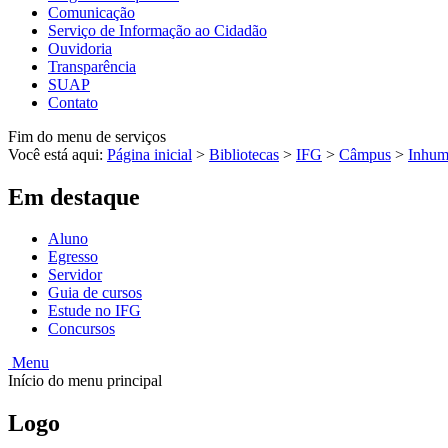
Comunicação
Serviço de Informação ao Cidadão
Ouvidoria
Transparência
SUAP
Contato
Fim do menu de serviços
Você está aqui:
Página inicial
>
Bibliotecas
>
IFG
>
Câmpus
>
Inhum
Em destaque
Aluno
Egresso
Servidor
Guia de cursos
Estude no IFG
Concursos
Menu
Início do menu principal
Logo