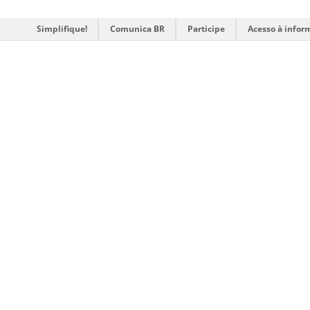
Simplifique!
Comunica BR
Participe
Acesso à infor