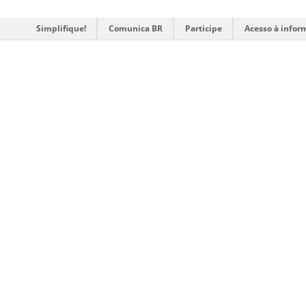
Simplifique!
Comunica BR
Participe
Acesso à infor