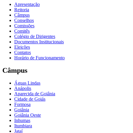
Apresentação
Reitoria
Câmpus
Conselhos
Comissões
Comitês
Colégio de Dirigentes
Documentos Institucionais
Eleições
Contatos
Horário de Funcionamento
Câmpus
Águas Lindas
Anápolis
Aparecida de Goiânia
Cidade de Goiás
Formosa
Goiânia
Goiânia Oeste
Inhumas
Itumbiara
Jataí