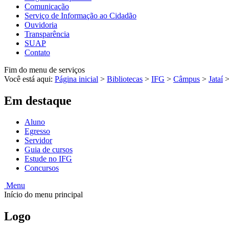
Comunicação
Serviço de Informação ao Cidadão
Ouvidoria
Transparência
SUAP
Contato
Fim do menu de serviços
Você está aqui:
Página inicial
>
Bibliotecas
>
IFG
>
Câmpus
>
Jataí
Em destaque
Aluno
Egresso
Servidor
Guia de cursos
Estude no IFG
Concursos
Menu
Início do menu principal
Logo