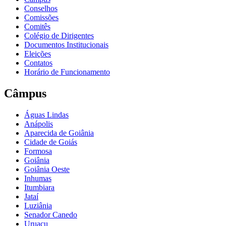
Conselhos
Comissões
Comitês
Colégio de Dirigentes
Documentos Institucionais
Eleições
Contatos
Horário de Funcionamento
Câmpus
Águas Lindas
Anápolis
Aparecida de Goiânia
Cidade de Goiás
Formosa
Goiânia
Goiânia Oeste
Inhumas
Itumbiara
Jataí
Luziânia
Senador Canedo
Uruaçu