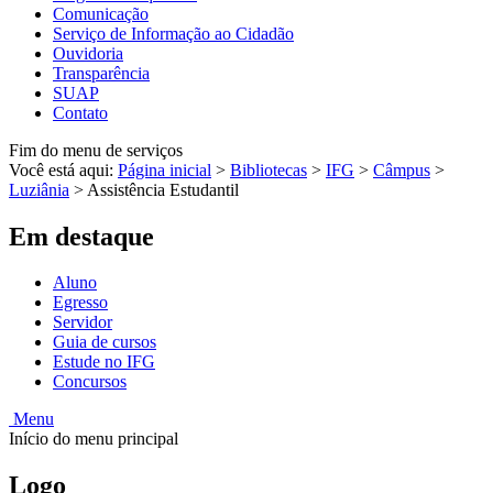
Comunicação
Serviço de Informação ao Cidadão
Ouvidoria
Transparência
SUAP
Contato
Fim do menu de serviços
Você está aqui:
Página inicial
>
Bibliotecas
>
IFG
>
Câmpus
>
Luziânia
>
Assistência Estudantil
Em destaque
Aluno
Egresso
Servidor
Guia de cursos
Estude no IFG
Concursos
Menu
Início do menu principal
Logo