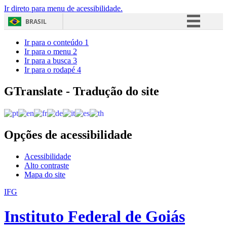
Ir direto para menu de acessibilidade.
BRASIL
Simplifique!
Ir para o conteúdo
1
Ir para o menu
2
Comunica BR
Ir para a busca
3
Ir para o rodapé
4
Participe
Acesso à informação
GTranslate - Tradução do site
Legislação
Canais
Opções de acessibilidade
Acessibilidade
Alto contraste
Mapa do site
IFG
Instituto Federal de Goiás