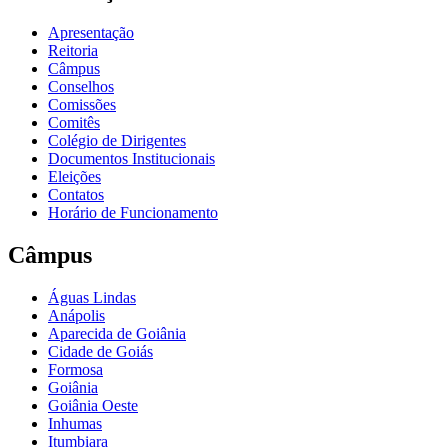
Apresentação
Reitoria
Câmpus
Conselhos
Comissões
Comitês
Colégio de Dirigentes
Documentos Institucionais
Eleições
Contatos
Horário de Funcionamento
Câmpus
Águas Lindas
Anápolis
Aparecida de Goiânia
Cidade de Goiás
Formosa
Goiânia
Goiânia Oeste
Inhumas
Itumbiara