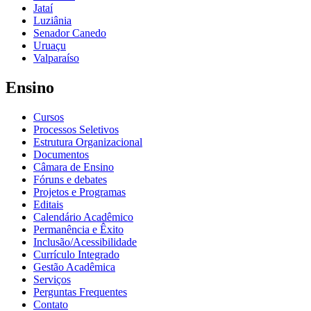
Jataí
Luziânia
Senador Canedo
Uruaçu
Valparaíso
Ensino
Cursos
Processos Seletivos
Estrutura Organizacional
Documentos
Câmara de Ensino
Fóruns e debates
Projetos e Programas
Editais
Calendário Acadêmico
Permanência e Êxito
Inclusão/Acessibilidade
Currículo Integrado
Gestão Acadêmica
Serviços
Perguntas Frequentes
Contato