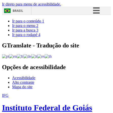
Ir direto para menu de acessibilidade.
BRASIL
Simplifique!
Ir para o conteúdo
1
Ir para o menu
2
Comunica BR
Ir para a busca
3
Ir para o rodapé
4
Participe
Acesso à informação
GTranslate - Tradução do site
Legislação
Canais
Opções de acessibilidade
Acessibilidade
Alto contraste
Mapa do site
IFG
Instituto Federal de Goiás