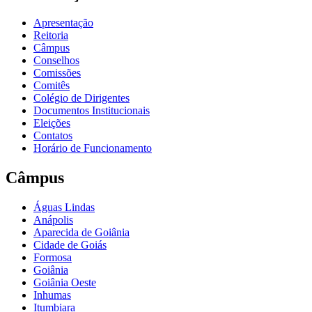
Apresentação
Reitoria
Câmpus
Conselhos
Comissões
Comitês
Colégio de Dirigentes
Documentos Institucionais
Eleições
Contatos
Horário de Funcionamento
Câmpus
Águas Lindas
Anápolis
Aparecida de Goiânia
Cidade de Goiás
Formosa
Goiânia
Goiânia Oeste
Inhumas
Itumbiara