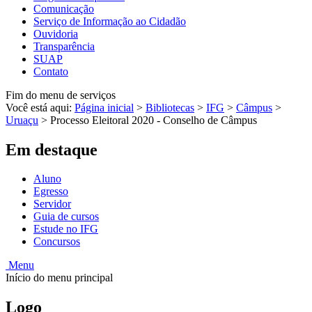
Comunicação
Serviço de Informação ao Cidadão
Ouvidoria
Transparência
SUAP
Contato
Fim do menu de serviços
Você está aqui:
Página inicial
>
Bibliotecas
>
IFG
>
Câmpus
>
Uruaçu
>
Processo Eleitoral 2020 - Conselho de Câmpus
Em destaque
Aluno
Egresso
Servidor
Guia de cursos
Estude no IFG
Concursos
Menu
Início do menu principal
Logo