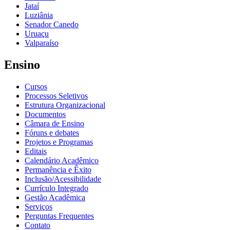
Jataí
Luziânia
Senador Canedo
Uruaçu
Valparaíso
Ensino
Cursos
Processos Seletivos
Estrutura Organizacional
Documentos
Câmara de Ensino
Fóruns e debates
Projetos e Programas
Editais
Calendário Acadêmico
Permanência e Êxito
Inclusão/Acessibilidade
Currículo Integrado
Gestão Acadêmica
Serviços
Perguntas Frequentes
Contato