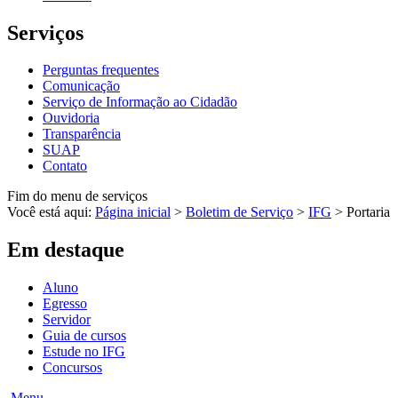
Serviços
Perguntas frequentes
Comunicação
Serviço de Informação ao Cidadão
Ouvidoria
Transparência
SUAP
Contato
Fim do menu de serviços
Você está aqui:
Página inicial
>
Boletim de Serviço
>
IFG
>
Portaria
Em destaque
Aluno
Egresso
Servidor
Guia de cursos
Estude no IFG
Concursos
Menu