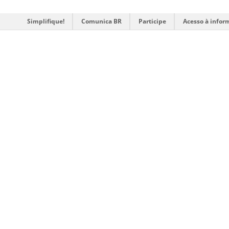
Simplifique!
Comunica BR
Participe
Acesso à infor