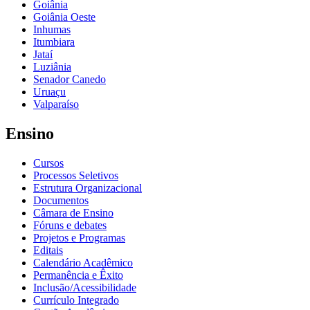
Goiânia
Goiânia Oeste
Inhumas
Itumbiara
Jataí
Luziânia
Senador Canedo
Uruaçu
Valparaíso
Ensino
Cursos
Processos Seletivos
Estrutura Organizacional
Documentos
Câmara de Ensino
Fóruns e debates
Projetos e Programas
Editais
Calendário Acadêmico
Permanência e Êxito
Inclusão/Acessibilidade
Currículo Integrado