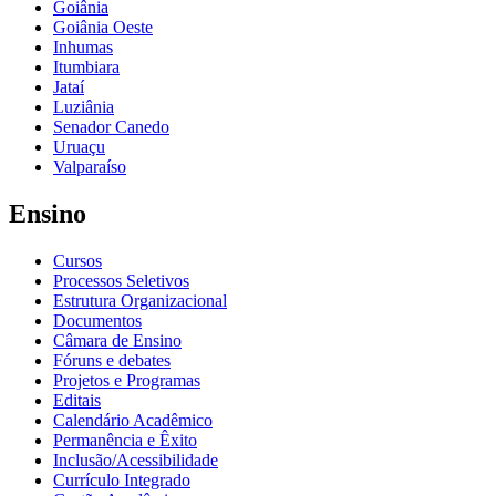
Goiânia
Goiânia Oeste
Inhumas
Itumbiara
Jataí
Luziânia
Senador Canedo
Uruaçu
Valparaíso
Ensino
Cursos
Processos Seletivos
Estrutura Organizacional
Documentos
Câmara de Ensino
Fóruns e debates
Projetos e Programas
Editais
Calendário Acadêmico
Permanência e Êxito
Inclusão/Acessibilidade
Currículo Integrado