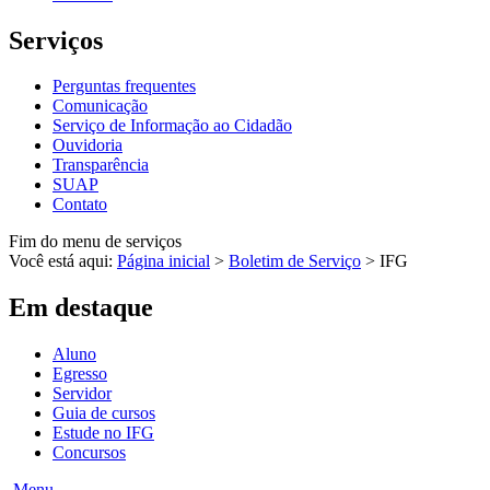
Serviços
Perguntas frequentes
Comunicação
Serviço de Informação ao Cidadão
Ouvidoria
Transparência
SUAP
Contato
Fim do menu de serviços
Você está aqui:
Página inicial
>
Boletim de Serviço
>
IFG
Em destaque
Aluno
Egresso
Servidor
Guia de cursos
Estude no IFG
Concursos
Menu