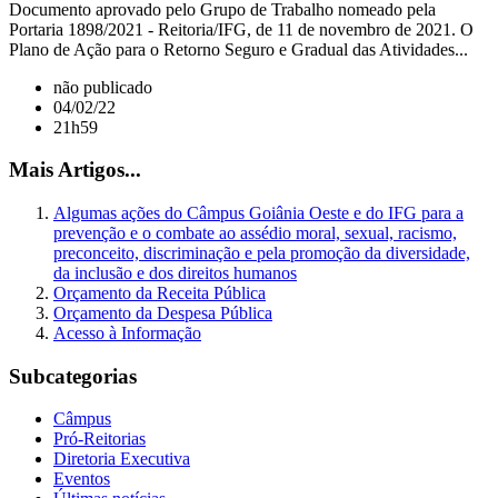
Documento aprovado pelo Grupo de Trabalho nomeado pela
Portaria 1898/2021 - Reitoria/IFG, de 11 de novembro de 2021. O
Plano de Ação para o Retorno Seguro e Gradual das Atividades...
não publicado
04/02/22
21h59
Mais Artigos...
Algumas ações do Câmpus Goiânia Oeste e do IFG para a
prevenção e o combate ao assédio moral, sexual, racismo,
preconceito, discriminação e pela promoção da diversidade,
da inclusão e dos direitos humanos
Orçamento da Receita Pública
Orçamento da Despesa Pública
Acesso à Informação
Subcategorias
Câmpus
Pró-Reitorias
Diretoria Executiva
Eventos