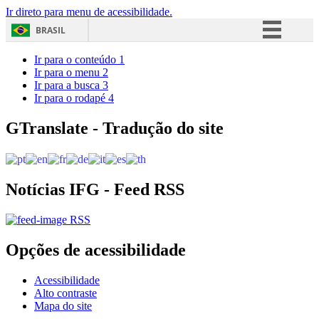
Ir direto para menu de acessibilidade.
BRASIL
Simplifique!
Ir para o conteúdo
1
Ir para o menu
2
Comunica BR
Ir para a busca
3
Ir para o rodapé
4
Participe
Acesso à informação
GTranslate - Tradução do site
Legislação
Canais
Notícias IFG - Feed RSS
RSS
Opções de acessibilidade
Acessibilidade
Alto contraste
Mapa do site