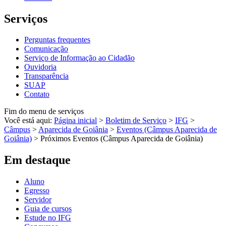
Serviços
Perguntas frequentes
Comunicação
Serviço de Informação ao Cidadão
Ouvidoria
Transparência
SUAP
Contato
Fim do menu de serviços
Você está aqui:
Página inicial
>
Boletim de Serviço
>
IFG
>
Câmpus
>
Aparecida de Goiânia
>
Eventos (Câmpus Aparecida de
Goiânia)
>
Próximos Eventos (Câmpus Aparecida de Goiânia)
Em destaque
Aluno
Egresso
Servidor
Guia de cursos
Estude no IFG