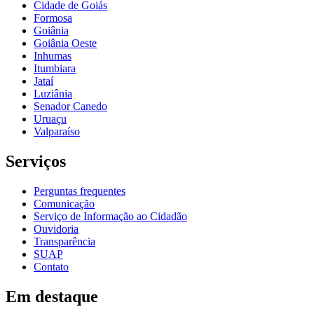
Cidade de Goiás
Formosa
Goiânia
Goiânia Oeste
Inhumas
Itumbiara
Jataí
Luziânia
Senador Canedo
Uruaçu
Valparaíso
Serviços
Perguntas frequentes
Comunicação
Serviço de Informação ao Cidadão
Ouvidoria
Transparência
SUAP
Contato
Em destaque