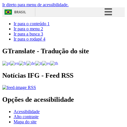
Ir direto para menu de acessibilidade.
BRASIL
Simplifique!
Ir para o conteúdo
1
Ir para o menu
2
Comunica BR
Ir para a busca
3
Ir para o rodapé
4
Participe
Acesso à informação
GTranslate - Tradução do site
Legislação
Canais
Notícias IFG - Feed RSS
RSS
Opções de acessibilidade
Acessibilidade
Alto contraste
Mapa do site