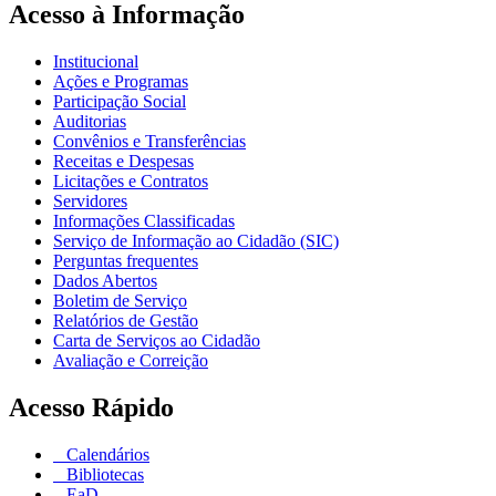
Acesso à Informação
Institucional
Ações e Programas
Participação Social
Auditorias
Convênios e Transferências
Receitas e Despesas
Licitações e Contratos
Servidores
Informações Classificadas
Serviço de Informação ao Cidadão (SIC)
Perguntas frequentes
Dados Abertos
Boletim de Serviço
Relatórios de Gestão
Carta de Serviços ao Cidadão
Avaliação e Correição
Acesso Rápido
Calendários
Bibliotecas
EaD