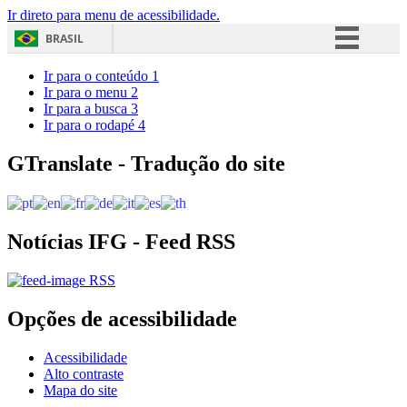
Ir direto para menu de acessibilidade.
BRASIL
Simplifique!
Ir para o conteúdo
1
Ir para o menu
2
Comunica BR
Ir para a busca
3
Ir para o rodapé
4
Participe
Acesso à informação
GTranslate - Tradução do site
Legislação
Canais
Notícias IFG - Feed RSS
RSS
Opções de acessibilidade
Acessibilidade
Alto contraste
Mapa do site