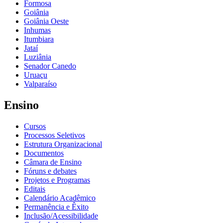
Formosa
Goiânia
Goiânia Oeste
Inhumas
Itumbiara
Jataí
Luziânia
Senador Canedo
Uruaçu
Valparaíso
Ensino
Cursos
Processos Seletivos
Estrutura Organizacional
Documentos
Câmara de Ensino
Fóruns e debates
Projetos e Programas
Editais
Calendário Acadêmico
Permanência e Êxito
Inclusão/Acessibilidade