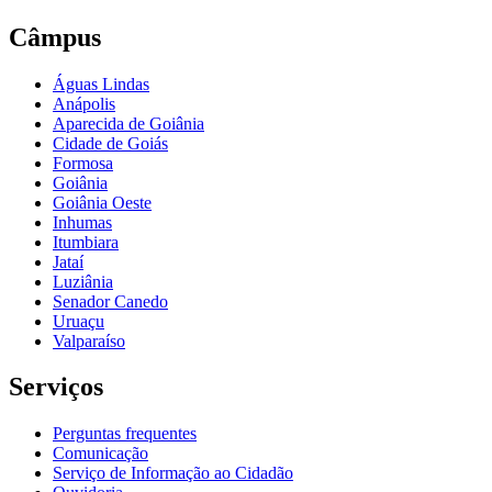
Câmpus
Águas Lindas
Anápolis
Aparecida de Goiânia
Cidade de Goiás
Formosa
Goiânia
Goiânia Oeste
Inhumas
Itumbiara
Jataí
Luziânia
Senador Canedo
Uruaçu
Valparaíso
Serviços
Perguntas frequentes
Comunicação
Serviço de Informação ao Cidadão