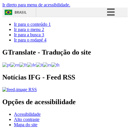
Ir direto para menu de acessibilidade.
BRASIL
Simplifique!
Ir para o conteúdo
1
Ir para o menu
2
Comunica BR
Ir para a busca
3
Ir para o rodapé
4
Participe
Acesso à informação
GTranslate - Tradução do site
Legislação
Canais
Notícias IFG - Feed RSS
RSS
Opções de acessibilidade
Acessibilidade
Alto contraste
Mapa do site