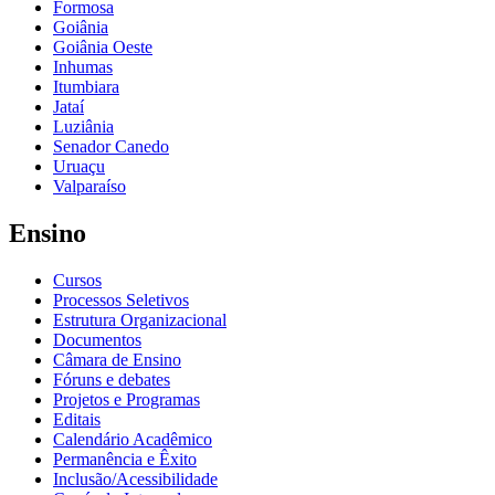
Formosa
Goiânia
Goiânia Oeste
Inhumas
Itumbiara
Jataí
Luziânia
Senador Canedo
Uruaçu
Valparaíso
Ensino
Cursos
Processos Seletivos
Estrutura Organizacional
Documentos
Câmara de Ensino
Fóruns e debates
Projetos e Programas
Editais
Calendário Acadêmico
Permanência e Êxito
Inclusão/Acessibilidade