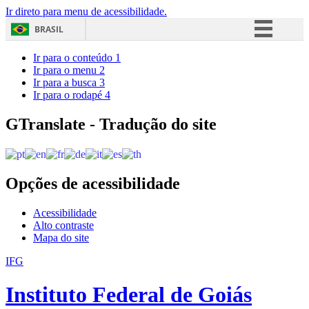
Ir direto para menu de acessibilidade.
BRASIL
Simplifique!
Ir para o conteúdo
1
Ir para o menu
2
Comunica BR
Ir para a busca
3
Ir para o rodapé
4
Participe
Acesso à informação
GTranslate - Tradução do site
Legislação
Canais
Opções de acessibilidade
Acessibilidade
Alto contraste
Mapa do site
IFG
Instituto Federal de Goiás