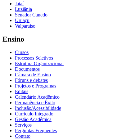
Jataí
Luziânia
Senador Canedo
Uruaçu
Valparaíso
Ensino
Cursos
Processos Seletivos
Estrutura Organizacional
Documentos
Câmara de Ensino
Fóruns e debates
Projetos e Programas
Editais
Calendário Acadêmico
Permanência e Êxito
Inclusão/Acessibilidade
Currículo Integrado
Gestão Acadêmica
Serviços
Perguntas Frequentes
Contato