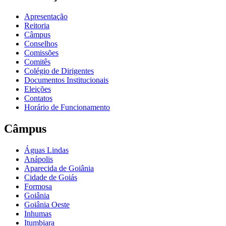
Apresentação
Reitoria
Câmpus
Conselhos
Comissões
Comitês
Colégio de Dirigentes
Documentos Institucionais
Eleições
Contatos
Horário de Funcionamento
Câmpus
Águas Lindas
Anápolis
Aparecida de Goiânia
Cidade de Goiás
Formosa
Goiânia
Goiânia Oeste
Inhumas
Itumbiara