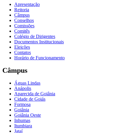
Apresentação
Reitoria
Câmpus
Conselhos
Comissões
Comitês
Colégio de Dirigentes
Documentos Institucionais
Eleições
Contatos
Horário de Funcionamento
Câmpus
Águas Lindas
Anápolis
Aparecida de Goiânia
Cidade de Goiás
Formosa
Goiânia
Goiânia Oeste
Inhumas
Itumbiara
Jataí