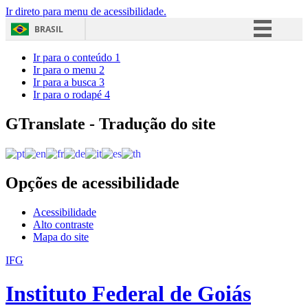
Ir direto para menu de acessibilidade.
BRASIL
Simplifique!
Ir para o conteúdo
1
Ir para o menu
2
Comunica BR
Ir para a busca
3
Ir para o rodapé
4
Participe
Acesso à informação
GTranslate - Tradução do site
Legislação
Canais
Opções de acessibilidade
Acessibilidade
Alto contraste
Mapa do site
IFG
Instituto Federal de Goiás