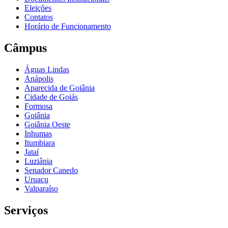
Eleições
Contatos
Horário de Funcionamento
Câmpus
Águas Lindas
Anápolis
Aparecida de Goiânia
Cidade de Goiás
Formosa
Goiânia
Goiânia Oeste
Inhumas
Itumbiara
Jataí
Luziânia
Senador Canedo
Uruaçu
Valparaíso
Serviços