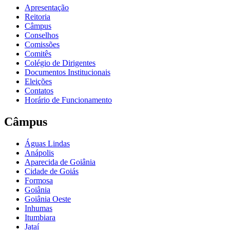
Apresentação
Reitoria
Câmpus
Conselhos
Comissões
Comitês
Colégio de Dirigentes
Documentos Institucionais
Eleições
Contatos
Horário de Funcionamento
Câmpus
Águas Lindas
Anápolis
Aparecida de Goiânia
Cidade de Goiás
Formosa
Goiânia
Goiânia Oeste
Inhumas
Itumbiara
Jataí