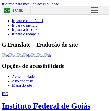
Ir direto para menu de acessibilidade.
BRASIL
Simplifique!
Ir para o conteúdo
1
Ir para o menu
2
Comunica BR
Ir para a busca
3
Ir para o rodapé
4
Participe
Acesso à informação
GTranslate - Tradução do site
Legislação
Canais
Opções de acessibilidade
Acessibilidade
Alto contraste
Mapa do site
IFG
Instituto Federal de Goiás