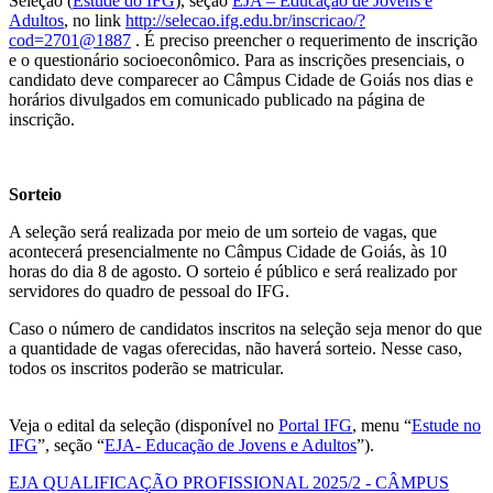
Seleção (
Estude do IFG
), seção
EJA – Educação de Jovens e
Adultos
, no link
http://selecao.ifg.edu.br/inscricao/?
cod=2701@1887
. É preciso preencher o requerimento de inscrição
e o questionário socioeconômico. Para as inscrições presenciais, o
candidato deve comparecer ao Câmpus Cidade de Goiás nos dias e
horários divulgados em comunicado publicado na página de
inscrição.
Sorteio
A seleção será realizada por meio de um sorteio de vagas, que
acontecerá presencialmente no Câmpus Cidade de Goiás, às 10
horas do dia 8 de agosto. O sorteio é público e será realizado por
servidores do quadro de pessoal do IFG.
Caso o número de candidatos inscritos na seleção seja menor do que
a quantidade de vagas oferecidas, não haverá sorteio. Nesse caso,
todos os inscritos poderão se matricular.
Veja o edital da seleção (disponível no
Portal IFG
, menu “
Estude no
IFG
”, seção “
EJA- Educação de Jovens e Adultos
”).
EJA QUALIFICAÇÃO PROFISSIONAL 2025/2 - CÂMPUS