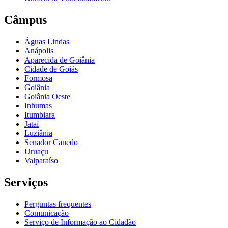
Câmpus
Águas Lindas
Anápolis
Aparecida de Goiânia
Cidade de Goiás
Formosa
Goiânia
Goiânia Oeste
Inhumas
Itumbiara
Jataí
Luziânia
Senador Canedo
Uruaçu
Valparaíso
Serviços
Perguntas frequentes
Comunicação
Serviço de Informação ao Cidadão