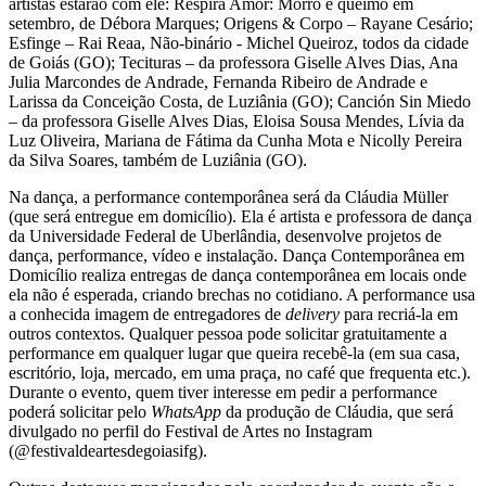
artistas estarão com ele: Respira Amor: Morro e queimo em
setembro, de Débora Marques; Origens & Corpo – Rayane Cesário;
Esfinge – Rai Reaa, Não-binário - Michel Queiroz, todos da cidade
de Goiás (GO); Tecituras – da professora Giselle Alves Dias, Ana
Julia Marcondes de Andrade, Fernanda Ribeiro de Andrade e
Larissa da Conceição Costa, de Luziânia (GO); Canción Sin Miedo
– da professora Giselle Alves Dias, Eloisa Sousa Mendes, Lívia da
Luz Oliveira, Mariana de Fátima da Cunha Mota e Nicolly Pereira
da Silva Soares, também de Luziânia (GO).
Na dança, a performance contemporânea será da Cláudia Müller
(que será entregue em domicílio). Ela é artista e professora de dança
da Universidade Federal de Uberlândia, desenvolve projetos de
dança, performance, vídeo e instalação. Dança Contemporânea em
Domicílio realiza entregas de dança contemporânea em locais onde
ela não é esperada, criando brechas no cotidiano. A performance usa
a conhecida imagem de entregadores de
delivery
para recriá-la em
outros contextos. Qualquer pessoa pode solicitar gratuitamente a
performance em qualquer lugar que queira recebê-la (em sua casa,
escritório, loja, mercado, em uma praça, no café que frequenta etc.).
Durante o evento, quem tiver interesse em pedir a performance
poderá solicitar pelo
WhatsApp
da produção de Cláudia, que será
divulgado no perfil do Festival de Artes no Instagram
(@festivaldeartesdegoiasifg).