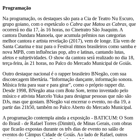
Programação
Na programação, os destaques são para a Cia de Teatro Nu Escuro,
grupo goiano, com o espetáculo o
Cabra que Matou as Cabras,
que
ocorrerá no dia 17, às 16 horas, no Cinetratro São Joaquim. A
cantora Dandara Manoela, que acumula prêmios nas categorias
melhor cantora e artista revelação (2017), vem de longe. Ela vem de
Santa Catarina e traz para o Festival ritmos brasileiros como samba e
nova MPB, com influências pop, afro e latinas, cantando lutas,
afetos e subjetividades. O show da cantora será realizado no dia 18,
terça-feira, às 21 horas, no Palco do Mercado Municipal de Goiás.
Outro destaque nacional é o rapper brasileiro BNegão, com sua
discotecagem libertária. “Informação dançante, informação sonora.
Música feita para suar e para girar”, como o próprio rapper diz.
Desde 1998, BNegão atua com
Bota Som
, termo inventado pelo
músico e ativista Marcelo Yuka para designar pessoas que não são
DJs, mas que gostam. BNegão vai encerrar o evento, no dia 19, a
partir das 21h50, também no Palco Aberto do Mercado Municipal.
A programação contempla ainda a exposição - BATICUM: O Som
do Brasil - de Rafael Torres (Dimitri), de Minas Gerais, com obras
que ficarão expostas durante os três dias de evento no salão de
eventos do Câmpus Cidade de Goiás. Ao lado de Rafael, outros