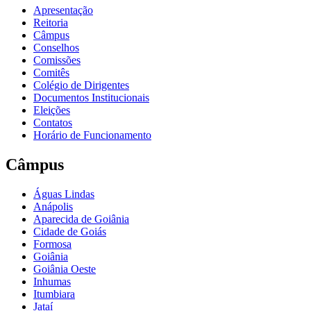
Apresentação
Reitoria
Câmpus
Conselhos
Comissões
Comitês
Colégio de Dirigentes
Documentos Institucionais
Eleições
Contatos
Horário de Funcionamento
Câmpus
Águas Lindas
Anápolis
Aparecida de Goiânia
Cidade de Goiás
Formosa
Goiânia
Goiânia Oeste
Inhumas
Itumbiara
Jataí