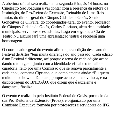
A abertura oficial será realizada na segunda-feira, às 14 horas, no
Cineteatro São Joaquim e vai contar com a presença da reitora da
Instituição, do Pró-Reitor de Extensão, Reinaldo de Lima Reis
Junior, do diretor-geral do Câmpus Cidade de Goiás, Stênio
Gonçalves de Oliveira, do coordenador-geral do evento, professor
do Câmpus Cidade de Goiás, Carlos Cipriano, além de autoridades
municipais, servidores e estudantes. Logo em seguida, a Cia de
Teatro Nu Escuro fará uma apresentação teatral e receberá uma
homenagem.
O coordenador-geral do evento afirma que a edição deste ano do
Festival de Artes “tem muita diferença do ano passado. Cada edição
é um Festival é diferente, até porque o tema de cada edição acaba
dando o tom geral, junto com a identidade visual e o trabalho da
curadoria, feito por uma Comissão que se renova parcialmente a
cada ano”, comenta Cipriano, que complementa ainda: “Eu quero
muito ir ao show da Dandara, porque acho ela maravilhosa, e na
discotecagem do BNEGÃO, que dizem que é excelente e
dançante”, finaliza.
O evento é realizado pelo Instituto Federal de Goiás, por meio da
sua Pró-Reitoria de Extensão (Proex), e organizado por uma
Comissão Executiva formada por professores e servidores do IFG.