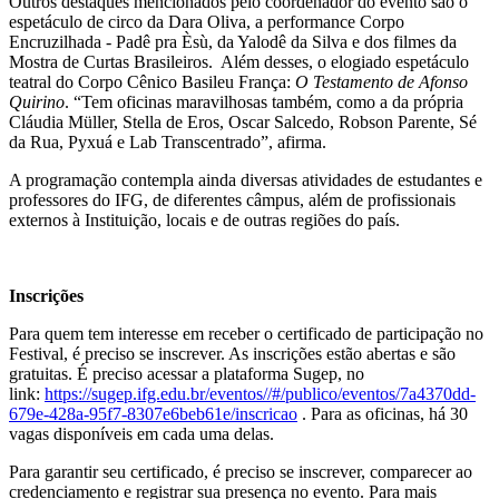
Outros destaques mencionados pelo coordenador do evento são o
espetáculo de circo da Dara Oliva, a performance Corpo
Encruzilhada - Padê pra Èsù, da Yalodê da Silva e dos filmes da
Mostra de Curtas Brasileiros. Além desses, o elogiado espetáculo
teatral do Corpo Cênico Basileu França:
O Testamento de Afonso
Quirino
. “Tem oficinas maravilhosas também, como a da própria
Cláudia Müller, Stella de Eros, Oscar Salcedo, Robson Parente, Sé
da Rua, Pyxuá e Lab Transcentrado”, afirma.
A programação contempla ainda diversas atividades de estudantes e
professores do IFG, de diferentes câmpus, além de profissionais
externos à Instituição, locais e de outras regiões do país.
Inscrições
Para quem tem interesse em receber o certificado de participação no
Festival, é preciso se inscrever. As inscrições estão abertas e são
gratuitas. É preciso acessar a plataforma Sugep, no
link:
https://sugep.ifg.edu.br/eventos//#/publico/eventos/7a4370dd-
679e-428a-95f7-8307e6beb61e/inscricao
. Para as oficinas, há 30
vagas disponíveis em cada uma delas.
Para garantir seu certificado, é preciso se inscrever, comparecer ao
credenciamento e registrar sua presença no evento. Para mais