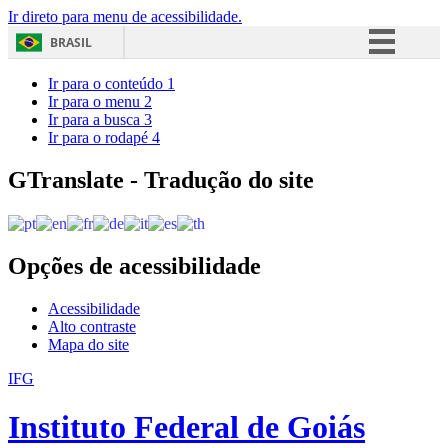
Ir direto para menu de acessibilidade.
BRASIL
Simplifique!
Ir para o conteúdo
1
Ir para o menu
2
Comunica BR
Ir para a busca
3
Ir para o rodapé
4
Participe
Acesso à informação
GTranslate - Tradução do site
Legislação
Canais
Opções de acessibilidade
Acessibilidade
Alto contraste
Mapa do site
IFG
Instituto Federal de Goiás