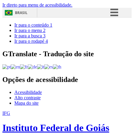
Ir direto para menu de acessibilidade.
BRASIL
Simplifique!
Ir para o conteúdo
1
Ir para o menu
2
Comunica BR
Ir para a busca
3
Ir para o rodapé
4
Participe
Acesso à informação
GTranslate - Tradução do site
Legislação
Canais
Opções de acessibilidade
Acessibilidade
Alto contraste
Mapa do site
IFG
Instituto Federal de Goiás