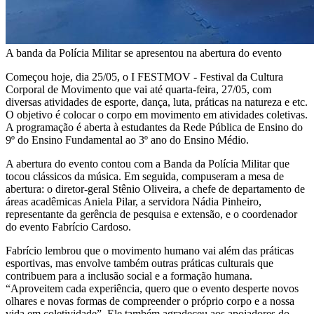
A banda da Polícia Militar se apresentou na abertura do evento
Começou hoje, dia 25/05, o I FESTMOV - Festival da Cultura
Corporal de Movimento que vai até quarta-feira, 27/05, com
diversas atividades de esporte, dança, luta, práticas na natureza e etc.
O objetivo é colocar o corpo em movimento em atividades coletivas.
A programação é aberta à estudantes da Rede Pública de Ensino do
9º do Ensino Fundamental ao 3º ano do Ensino Médio.
A abertura do evento contou com a Banda da Polícia Militar que
tocou clássicos da música. Em seguida, compuseram a mesa de
abertura: o diretor-geral Stênio Oliveira, a chefe de departamento de
áreas acadêmicas Aniela Pilar, a servidora Nádia Pinheiro,
representante da gerência de pesquisa e extensão, e o coordenador
do evento Fabrício Cardoso.
Fabrício lembrou que o movimento humano vai além das práticas
esportivas, mas envolve também outras práticas culturais que
contribuem para a inclusão social e a formação humana.
“Aproveitem cada experiência, quero que o evento desperte novos
olhares e novas formas de compreender o próprio corpo e a nossa
vida em coletividade”. Ele também agradeceu aos apoiadores do