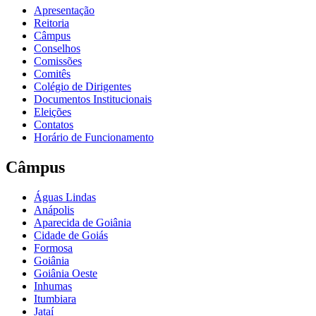
Apresentação
Reitoria
Câmpus
Conselhos
Comissões
Comitês
Colégio de Dirigentes
Documentos Institucionais
Eleições
Contatos
Horário de Funcionamento
Câmpus
Águas Lindas
Anápolis
Aparecida de Goiânia
Cidade de Goiás
Formosa
Goiânia
Goiânia Oeste
Inhumas
Itumbiara
Jataí