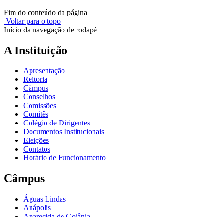
Fim do conteúdo da página
Voltar para o topo
Início da navegação de rodapé
A Instituição
Apresentação
Reitoria
Câmpus
Conselhos
Comissões
Comitês
Colégio de Dirigentes
Documentos Institucionais
Eleições
Contatos
Horário de Funcionamento
Câmpus
Águas Lindas
Anápolis
Aparecida de Goiânia