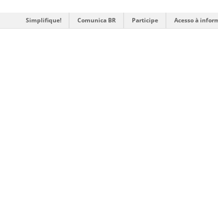
Simplifique!
Comunica BR
Participe
Acesso à infor