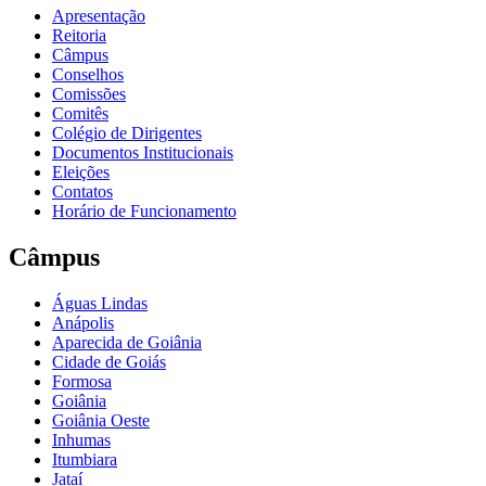
Apresentação
Reitoria
Câmpus
Conselhos
Comissões
Comitês
Colégio de Dirigentes
Documentos Institucionais
Eleições
Contatos
Horário de Funcionamento
Câmpus
Águas Lindas
Anápolis
Aparecida de Goiânia
Cidade de Goiás
Formosa
Goiânia
Goiânia Oeste
Inhumas
Itumbiara
Jataí