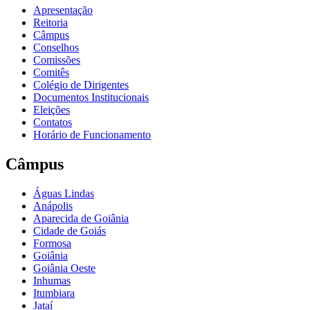
Apresentação
Reitoria
Câmpus
Conselhos
Comissões
Comitês
Colégio de Dirigentes
Documentos Institucionais
Eleições
Contatos
Horário de Funcionamento
Câmpus
Águas Lindas
Anápolis
Aparecida de Goiânia
Cidade de Goiás
Formosa
Goiânia
Goiânia Oeste
Inhumas
Itumbiara
Jataí