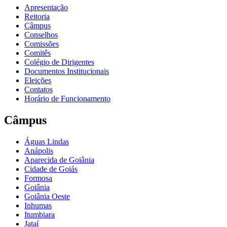
Apresentação
Reitoria
Câmpus
Conselhos
Comissões
Comitês
Colégio de Dirigentes
Documentos Institucionais
Eleições
Contatos
Horário de Funcionamento
Câmpus
Águas Lindas
Anápolis
Aparecida de Goiânia
Cidade de Goiás
Formosa
Goiânia
Goiânia Oeste
Inhumas
Itumbiara
Jataí