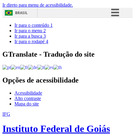
Ir direto para menu de acessibilidade.
BRASIL
Simplifique!
Ir para o conteúdo
1
Ir para o menu
2
Comunica BR
Ir para a busca
3
Ir para o rodapé
4
Participe
Acesso à informação
GTranslate - Tradução do site
Legislação
Canais
Opções de acessibilidade
Acessibilidade
Alto contraste
Mapa do site
IFG
Instituto Federal de Goiás