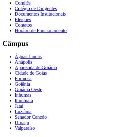
Comitês
Colégio de Dirigentes
Documentos Institucionais
Eleições
Contatos
Horário de Funcionamento
Câmpus
Águas Lindas
Anápolis
Aparecida de Goiânia
Cidade de Goiás
Formosa
Goiânia
Goiânia Oeste
Inhumas
Itumbiara
Jataí
Luziânia
Senador Canedo
Uruaçu
Valparaíso