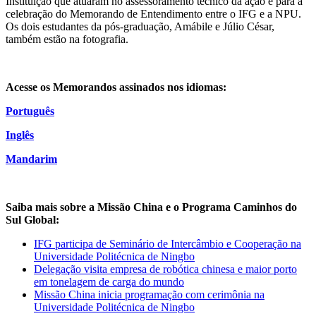
Instituição que atuaram no assessoramento técnico da ação e para a
celebração do Memorando de Entendimento entre o IFG e a NPU.
Os dois estudantes da pós-graduação, Amábile e Júlio César,
também estão na fotografia.
Acesse os Memorandos assinados nos idiomas:
Português
Inglês
Mandarim
Saiba mais sobre a Missão China e o Programa Caminhos do
Sul Global:
IFG participa de Seminário de Intercâmbio e Cooperação na
Universidade Politécnica de Ningbo
Delegação visita empresa de robótica chinesa e maior porto
em tonelagem de carga do mundo
Missão China inicia programação com cerimônia na
Universidade Politécnica de Ningbo