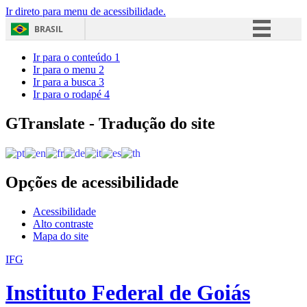
Ir direto para menu de acessibilidade.
BRASIL
Simplifique!
Ir para o conteúdo
1
Ir para o menu
2
Comunica BR
Ir para a busca
3
Ir para o rodapé
4
Participe
Acesso à informação
GTranslate - Tradução do site
Legislação
Canais
Opções de acessibilidade
Acessibilidade
Alto contraste
Mapa do site
IFG
Instituto Federal de Goiás