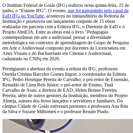
O Instituto Federal de Goiás (IFG) realizou nesta quinta-feira, 25 de
junho, o “Estante IFG”. O evento,
que foi transmitido pelo canal da
EaD IFG no YouTube
, aconteceu no miniauditório da Reitoria da
Instituição e promoveu um lançamento conjunto de 15 obras
realizadas em parceria com a Editora IFG, o Diretoria de EaD e o
Projeto AlmEJA. Entre as obras está o livro "Pedagogias
contemporâneas em arte e audivisual: pensar a diversidade
metodológica em contextos de aprendizagem do Grupo de Pesquisa
em Arte e Audiovisual composto por docentes da Licenciatura em
Artes Visuais e do Bacharelado em Cinema e Audiovisual,
cadastrado no CNPq em 2020.
Prestigiaram a abertura do evento a reitora do IFG, professora
Oneida Cristina Barcelos Gomes Irigon; o coordenador da Editora
IFG, Pedro Henrique Pereira de Carvalho; o pró-reitor de Extensão,
Reinaldo de Lima Reis Júnior; o pró-reitor de Ensino, Tauã
Carvalho de Assis; a diretora de EAD, Helen Betane Ferreira
Pereira; além de outros gestores da Instituição, membros do Projeto
Almeja, autores dos livros lançados e servidores e familiares. Do
câmpus Cidade de Goiás estiveram presentes a professora Ana Rita
da Silva e Suzane Milhomen e o professor Renato Prado.