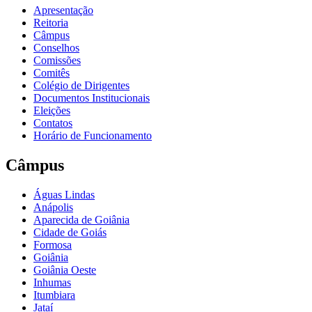
Apresentação
Reitoria
Câmpus
Conselhos
Comissões
Comitês
Colégio de Dirigentes
Documentos Institucionais
Eleições
Contatos
Horário de Funcionamento
Câmpus
Águas Lindas
Anápolis
Aparecida de Goiânia
Cidade de Goiás
Formosa
Goiânia
Goiânia Oeste
Inhumas
Itumbiara
Jataí