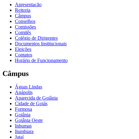
Apresentação
Reitoria
Câmpus
Conselhos
Comissões
Comitês
Colégio de Dirigentes
Documentos Institucionais
Eleições
Contatos
Horário de Funcionamento
Câmpus
Águas Lindas
Anápolis
Aparecida de Goiânia
Cidade de Goiás
Formosa
Goiânia
Goiânia Oeste
Inhumas
Itumbiara
Jataí