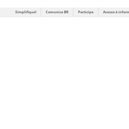
Simplifique!
Comunica BR
Participe
Acesso à infor