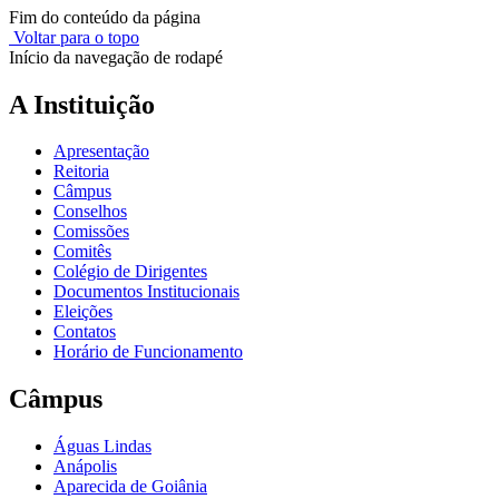
Fim do conteúdo da página
Voltar para o topo
Início da navegação de rodapé
A Instituição
Apresentação
Reitoria
Câmpus
Conselhos
Comissões
Comitês
Colégio de Dirigentes
Documentos Institucionais
Eleições
Contatos
Horário de Funcionamento
Câmpus
Águas Lindas
Anápolis
Aparecida de Goiânia