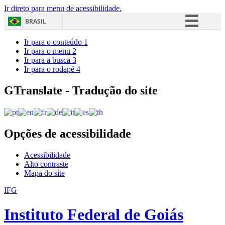
Ir direto para menu de acessibilidade.
BRASIL
Simplifique!
Ir para o conteúdo
1
Ir para o menu
2
Comunica BR
Ir para a busca
3
Ir para o rodapé
4
Participe
Acesso à informação
GTranslate - Tradução do site
Legislação
Canais
Opções de acessibilidade
Acessibilidade
Alto contraste
Mapa do site
IFG
Instituto Federal de Goiás