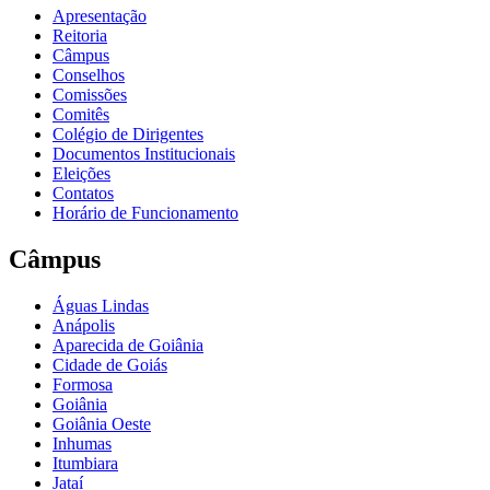
Apresentação
Reitoria
Câmpus
Conselhos
Comissões
Comitês
Colégio de Dirigentes
Documentos Institucionais
Eleições
Contatos
Horário de Funcionamento
Câmpus
Águas Lindas
Anápolis
Aparecida de Goiânia
Cidade de Goiás
Formosa
Goiânia
Goiânia Oeste
Inhumas
Itumbiara
Jataí