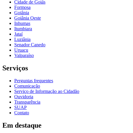
Cidade de Goiás
Formosa
Goiânia
Goiânia Oeste
Inhumas
Itumbiara
Jataí
Luziânia
Senador Canedo
Uruaçu
Valparaíso
Serviços
Perguntas frequentes
Comunicação
Serviço de Informação ao Cidadão
Ouvidoria
Transparência
SUAP
Contato
Em destaque