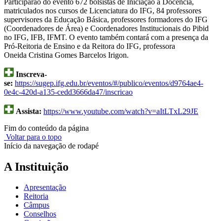
Participarão do evento 672 bolsistas de Iniciação à Docência,
matriculados nos cursos de Licenciatura do IFG, 84 professores
supervisores da Educação Básica, professores formadores do IFG
(Coordenadores de Área) e Coordenadores Institucionais do Pibid
no IFG, IFB, IFMT. O evento também contará com a presença da
Pró-Reitoria de Ensino e da Reitora do IFG, professora
Oneida Cristina Gomes Barcelos Irigon.
Inscreva-
se:
https://sugep.ifg.edu.br/eventos/#/publico/eventos/d9764ae4-
0e4c-420d-a135-cedd3666da47/inscricao
Assista:
https://www.youtube.com/watch?v=aItLTxL29JE
Fim do conteúdo da página
Voltar para o topo
Início da navegação de rodapé
A Instituição
Apresentação
Reitoria
Câmpus
Conselhos