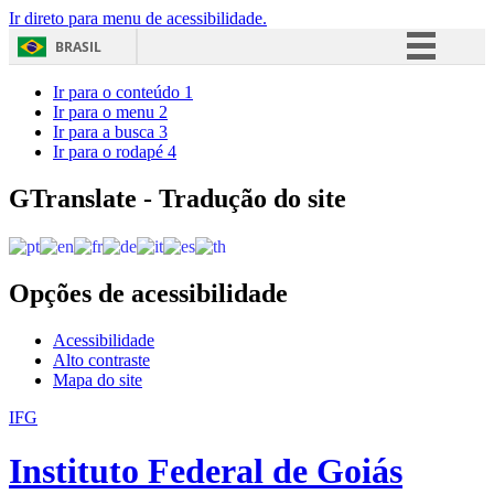
Ir direto para menu de acessibilidade.
BRASIL
Simplifique!
Ir para o conteúdo
1
Ir para o menu
2
Comunica BR
Ir para a busca
3
Ir para o rodapé
4
Participe
Acesso à informação
GTranslate - Tradução do site
Legislação
Canais
Opções de acessibilidade
Acessibilidade
Alto contraste
Mapa do site
IFG
Instituto Federal de Goiás