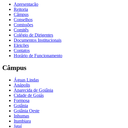
Apresentação
Reitoria
Câmpus
Conselhos
Comissões
Comitês
Colégio de Dirigentes
Documentos Institucionais
Eleições
Contatos
Horário de Funcionamento
Câmpus
Águas Lindas
Anápolis
Aparecida de Goiânia
Cidade de Goiás
Formosa
Goiânia
Goiânia Oeste
Inhumas
Itumbiara
Jataí