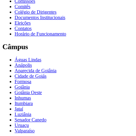
Comissões
Comitês
Colégio de Dirigentes
Documentos Institucionais
Eleições
Contatos
Horário de Funcionamento
Câmpus
Águas Lindas
Anápolis
Aparecida de Goiânia
Cidade de Goiás
Formosa
Goiânia
Goiânia Oeste
Inhumas
Itumbiara
Jataí
Luziânia
Senador Canedo
Uruaçu
Valparaíso