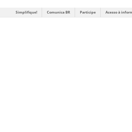
Simplifique!
Comunica BR
Participe
Acesso à infor