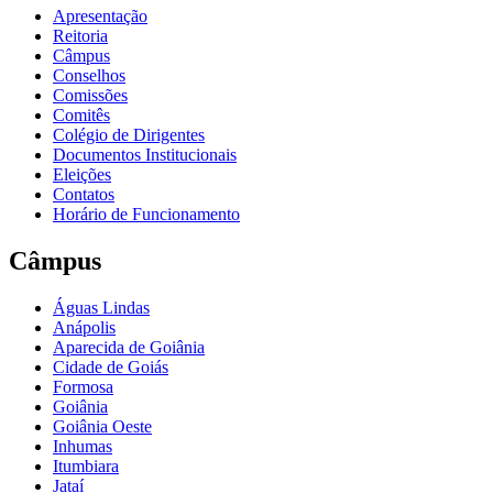
Apresentação
Reitoria
Câmpus
Conselhos
Comissões
Comitês
Colégio de Dirigentes
Documentos Institucionais
Eleições
Contatos
Horário de Funcionamento
Câmpus
Águas Lindas
Anápolis
Aparecida de Goiânia
Cidade de Goiás
Formosa
Goiânia
Goiânia Oeste
Inhumas
Itumbiara
Jataí