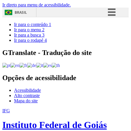
Ir direto para menu de acessibilidade.
BRASIL
Simplifique!
Ir para o conteúdo
1
Ir para o menu
2
Comunica BR
Ir para a busca
3
Ir para o rodapé
4
Participe
Acesso à informação
GTranslate - Tradução do site
Legislação
Canais
Opções de acessibilidade
Acessibilidade
Alto contraste
Mapa do site
IFG
Instituto Federal de Goiás