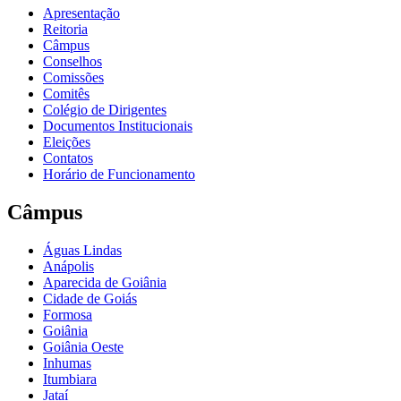
Apresentação
Reitoria
Câmpus
Conselhos
Comissões
Comitês
Colégio de Dirigentes
Documentos Institucionais
Eleições
Contatos
Horário de Funcionamento
Câmpus
Águas Lindas
Anápolis
Aparecida de Goiânia
Cidade de Goiás
Formosa
Goiânia
Goiânia Oeste
Inhumas
Itumbiara
Jataí