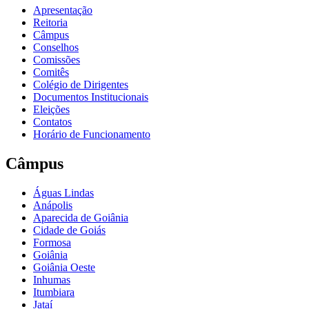
Apresentação
Reitoria
Câmpus
Conselhos
Comissões
Comitês
Colégio de Dirigentes
Documentos Institucionais
Eleições
Contatos
Horário de Funcionamento
Câmpus
Águas Lindas
Anápolis
Aparecida de Goiânia
Cidade de Goiás
Formosa
Goiânia
Goiânia Oeste
Inhumas
Itumbiara
Jataí