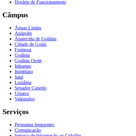
Horário de Funcionamento
Câmpus
Águas Lindas
Anápolis
Aparecida de Goiânia
Cidade de Goiás
Formosa
Goiânia
Goiânia Oeste
Inhumas
Itumbiara
Jataí
Luziânia
Senador Canedo
Uruaçu
Valparaíso
Serviços
Perguntas frequentes
Comunicação
Serviço de Informação ao Cidadão