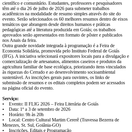
científico e comunitário. Estudantes, professores e pesquisadores
têm até o dia 26 de julho de 2026 para submeter trabalhos
acadêmicos na modalidade de resumo simples através do site do
evento. Serão selecionados os 60 melhores resumos dentro de eixos
temáticos que abrangem desde direitos humanos e práticas
pedagógicas até a literatura produzida em Goiás; os trabalhos
aprovados serão apresentados em formato de pôster e publicados
nos Anais da feira.
Outra grande novidade integrada à programação é a Feira de
Economia Solidária, promovida pelo Instituto Federal de Goiás
(IFG). A iniciativa selecionará expositores locais para a divulgação e
comercialização de artesanatos, alimentos caseiros e produtos da
agricultura familiar de base ecológica, priorizando itens vinculados
às riquezas do Cerrado e ao desenvolvimento socioambiental
sustentável. As inscrições gerais para ouvintes, os links de
submissão de resumos e os editais completos podem ser acessados
na página oficial do evento.
Serviço:
• Evento: II FLIG 2026 – Feira Literária de Goiás
• Data: 1º a 3 de setembro de 2026
• Horário: 9h às 20h
• Local: Centro Cultural Martim Cererê (Travessa Bezerra de
Menezes, St. Sul, Goiânia-GO)
• Inscrições, Editais e Programação