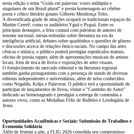
nesta edição o tema “Goiás em palavras: vozes múltiplas e
singulares de um Brasil plural” e presta homenagem ao célebre
poeta e crítico literário goiano Gilberto Mendonça Teles.
A diversificada grade de atrações ocupará os tradicionais espaços do
Martim Cererê, como os auditórios Yguá e Pyguá. Entre os
principais destaques, a feira contará com palestras de autores de
renome nacional, mesas-redondas sobre literatura na era da
inteligência artificial, debates sobre quadrinhos e questões de gênero
e discussões acerca de relações étnico-raciais. No campo das artes
cênicas e música, o público poderá prestigiar espetáculos teatrais,
oficina de poesia rapper, além de apresentações musicais de artistas
locais, feira de troca de livros e exposições de artes visuais.
O fortalecimento do mercado editorial e da literatura regional
também ganha protagonismo com a presença de stands de diversas
editoras independentes e universitárias, além de selos conhecidos
como Negalilu, Kelps e Palavrear. O público terá a oportunidade de
participar de lançamentos de livros, visitar o "Cantinho do Autor"
dedicado ao homenageado e prestigiar a entrega de comendas a
autores vivos, como as Medalhas Félix de Bulhões e Leodegária de
Jesus.
Oportunidades Acadêmicas e Sociais: Submissão de Trabalhos e
Economia Solidária
Além de festejar a arte, a FLIG 2026 consolida seu compromisso