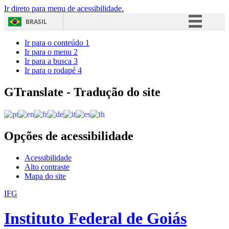
Ir direto para menu de acessibilidade.
BRASIL
Simplifique!
Ir para o conteúdo
1
Ir para o menu
2
Comunica BR
Ir para a busca
3
Ir para o rodapé
4
Participe
Acesso à informação
GTranslate - Tradução do site
Legislação
Canais
Opções de acessibilidade
Acessibilidade
Alto contraste
Mapa do site
IFG
Instituto Federal de Goiás