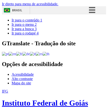
Ir direto para menu de acessibilidade.
BRASIL
Simplifique!
Ir para o conteúdo
1
Ir para o menu
2
Comunica BR
Ir para a busca
3
Ir para o rodapé
4
Participe
Acesso à informação
GTranslate - Tradução do site
Legislação
Canais
Opções de acessibilidade
Acessibilidade
Alto contraste
Mapa do site
IFG
Instituto Federal de Goiás