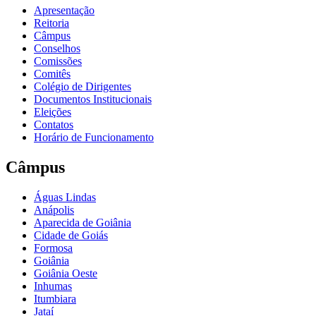
Apresentação
Reitoria
Câmpus
Conselhos
Comissões
Comitês
Colégio de Dirigentes
Documentos Institucionais
Eleições
Contatos
Horário de Funcionamento
Câmpus
Águas Lindas
Anápolis
Aparecida de Goiânia
Cidade de Goiás
Formosa
Goiânia
Goiânia Oeste
Inhumas
Itumbiara
Jataí