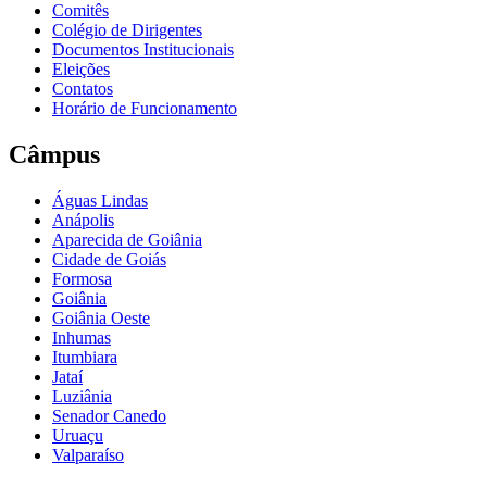
Comitês
Colégio de Dirigentes
Documentos Institucionais
Eleições
Contatos
Horário de Funcionamento
Câmpus
Águas Lindas
Anápolis
Aparecida de Goiânia
Cidade de Goiás
Formosa
Goiânia
Goiânia Oeste
Inhumas
Itumbiara
Jataí
Luziânia
Senador Canedo
Uruaçu
Valparaíso