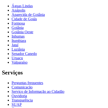
Águas Lindas
Anápolis
Aparecida de Goiânia
Cidade de Goiás
Formosa
Goiânia
Goiânia Oeste
Inhumas
Itumbiara
Jataí
Luziânia
Senador Canedo
Uruaçu
Valparaíso
Serviços
Perguntas frequentes
Comunicação
Serviço de Informação ao Cidadão
Ouvidoria
Transparência
SUAP