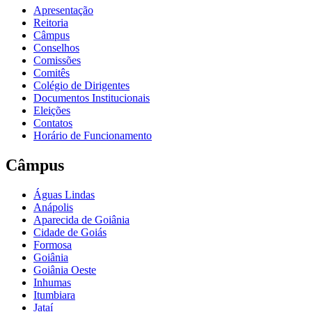
Apresentação
Reitoria
Câmpus
Conselhos
Comissões
Comitês
Colégio de Dirigentes
Documentos Institucionais
Eleições
Contatos
Horário de Funcionamento
Câmpus
Águas Lindas
Anápolis
Aparecida de Goiânia
Cidade de Goiás
Formosa
Goiânia
Goiânia Oeste
Inhumas
Itumbiara
Jataí