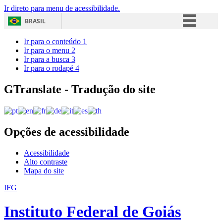
Ir direto para menu de acessibilidade.
BRASIL
Simplifique!
Ir para o conteúdo
1
Ir para o menu
2
Comunica BR
Ir para a busca
3
Ir para o rodapé
4
Participe
Acesso à informação
GTranslate - Tradução do site
Legislação
Canais
Opções de acessibilidade
Acessibilidade
Alto contraste
Mapa do site
IFG
Instituto Federal de Goiás