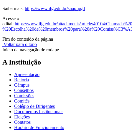
Saiba mais:
https://www.ifg.edu.br/suap-pgd
Acesse o
edital:
https://www.ifg.edu.br/attachments/article/40104/Chamad
%20Escolha%20de%20membros%20para%20a%20Comiss%C3%A3
Fim do conteúdo da página
Voltar para o topo
Início da navegação de rodapé
A Instituição
Apresentação
Reitoria
Câmpus
Conselhos
Comissões
Comitês
Colégio de Dirigentes
Documentos Institucionais
Eleições
Contatos
Horário de Funcionamento