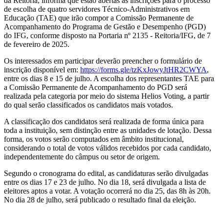
da Reitoria, informa que estão abertas as inscrições para o processo
de escolha de quatro servidores Técnico-Administrativos em
Educação (TAE) que irão compor a Comissão Permanente de
Acompanhamento do Programa de Gestão e Desempenho (PGD)
do IFG, conforme disposto na Portaria nº 2135 - Reitoria/IFG, de 7
de fevereiro de 2025.
Os interessados em participar deverão preencher o formulário de
inscrição disponível em:
https://forms.gle/tzKxJowyJtHR2CWYA
,
entre os dias 8 e 15 de julho. A escolha dos representantes TAE para
a Comissão Permanente de Acompanhamento do PGD será
realizada pela categoria por meio do sistema Helios Voting, a partir
do qual serão classificados os candidatos mais votados.
A classificação dos candidatos será realizada de forma única para
toda a instituição, sem distinção entre as unidades de lotação. Dessa
forma, os votos serão computados em âmbito institucional,
considerando o total de votos válidos recebidos por cada candidato,
independentemente do câmpus ou setor de origem.
Segundo o cronograma do edital, as candidaturas serão divulgadas
entre os dias 17 e 23 de julho. No dia 18, será divulgada a lista de
eleitores aptos a votar. A votação ocorrerá no dia 25, das 8h às 20h.
No dia 28 de julho, será publicado o resultado final da eleição.