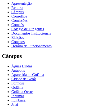
Apresentação
Reitoria
Câmpus
Conselhos
Comissões
Comitês
Colégio de Dirigentes
Documentos Institucionais
Eleições
Contatos
Horário de Funcionamento
Câmpus
Águas Lindas
Anápolis
Aparecida de Goiânia
Cidade de Goiás
Formosa
Goiânia
Goiânia Oeste
Inhumas
Itumbiara
Jataí