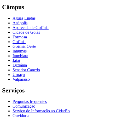
Câmpus
Águas Lindas
Anápolis
Aparecida de Goiânia
Cidade de Goiás
Formosa
Goiânia
Goiânia Oeste
Inhumas
Itumbiara
Jataí
Luziânia
Senador Canedo
Uruaçu
Valparaíso
Serviços
Perguntas frequentes
Comunicação
Serviço de Informação ao Cidadão
Ouvidoria