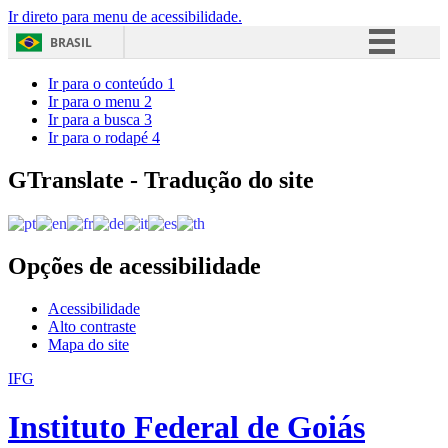
Ir direto para menu de acessibilidade.
BRASIL
Simplifique!
Ir para o conteúdo
1
Ir para o menu
2
Comunica BR
Ir para a busca
3
Ir para o rodapé
4
Participe
Acesso à informação
GTranslate - Tradução do site
Legislação
Canais
Opções de acessibilidade
Acessibilidade
Alto contraste
Mapa do site
IFG
Instituto Federal de Goiás