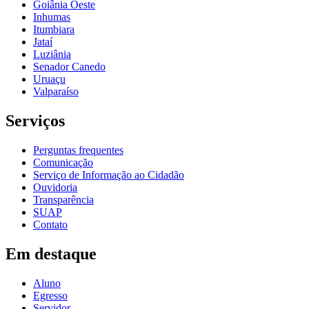
Goiânia Oeste
Inhumas
Itumbiara
Jataí
Luziânia
Senador Canedo
Uruaçu
Valparaíso
Serviços
Perguntas frequentes
Comunicação
Serviço de Informação ao Cidadão
Ouvidoria
Transparência
SUAP
Contato
Em destaque
Aluno
Egresso
Servidor