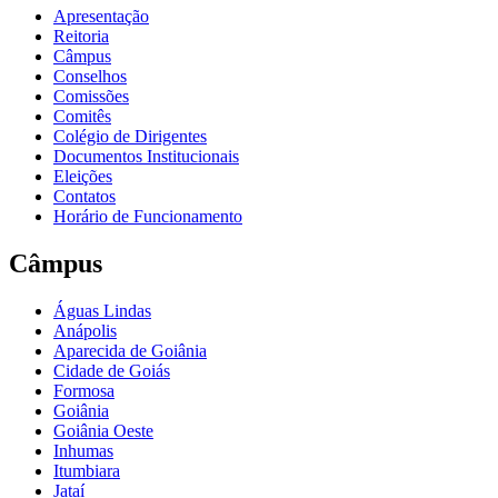
Apresentação
Reitoria
Câmpus
Conselhos
Comissões
Comitês
Colégio de Dirigentes
Documentos Institucionais
Eleições
Contatos
Horário de Funcionamento
Câmpus
Águas Lindas
Anápolis
Aparecida de Goiânia
Cidade de Goiás
Formosa
Goiânia
Goiânia Oeste
Inhumas
Itumbiara
Jataí