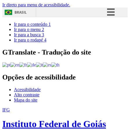
Ir direto para menu de acessibilidade.
BRASIL
Simplifique!
Ir para o conteúdo
1
Ir para o menu
2
Comunica BR
Ir para a busca
3
Ir para o rodapé
4
Participe
Acesso à informação
GTranslate - Tradução do site
Legislação
Canais
Opções de acessibilidade
Acessibilidade
Alto contraste
Mapa do site
IFG
Instituto Federal de Goiás