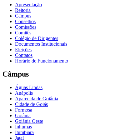
Apresentação
Reitoria
Câmpus
Conselhos
Comissões
Comitês
Colégio de Dirigentes
Documentos Institucionais
Eleições
Contatos
Horário de Funcionamento
Câmpus
Águas Lindas
Anápolis
Aparecida de Goiânia
Cidade de Goiás
Formosa
Goiânia
Goiânia Oeste
Inhumas
Itumbiara
Jataí