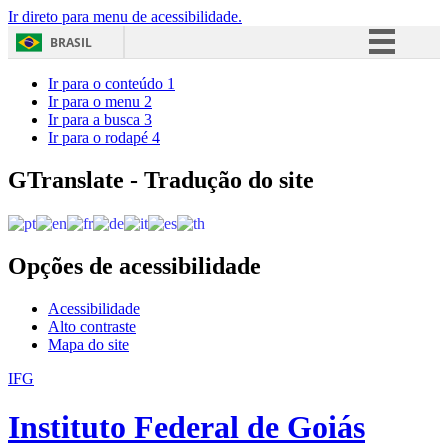
Ir direto para menu de acessibilidade.
BRASIL
Simplifique!
Ir para o conteúdo
1
Ir para o menu
2
Comunica BR
Ir para a busca
3
Ir para o rodapé
4
Participe
Acesso à informação
GTranslate - Tradução do site
Legislação
Canais
Opções de acessibilidade
Acessibilidade
Alto contraste
Mapa do site
IFG
Instituto Federal de Goiás