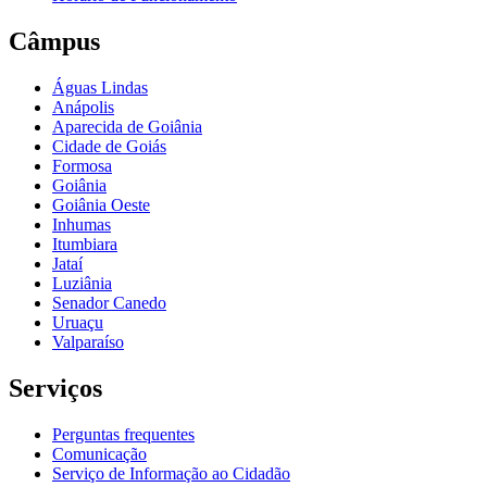
Câmpus
Águas Lindas
Anápolis
Aparecida de Goiânia
Cidade de Goiás
Formosa
Goiânia
Goiânia Oeste
Inhumas
Itumbiara
Jataí
Luziânia
Senador Canedo
Uruaçu
Valparaíso
Serviços
Perguntas frequentes
Comunicação
Serviço de Informação ao Cidadão