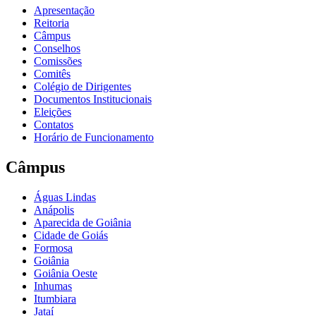
Apresentação
Reitoria
Câmpus
Conselhos
Comissões
Comitês
Colégio de Dirigentes
Documentos Institucionais
Eleições
Contatos
Horário de Funcionamento
Câmpus
Águas Lindas
Anápolis
Aparecida de Goiânia
Cidade de Goiás
Formosa
Goiânia
Goiânia Oeste
Inhumas
Itumbiara
Jataí