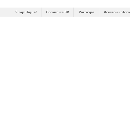
Simplifique!
Comunica BR
Participe
Acesso à infor