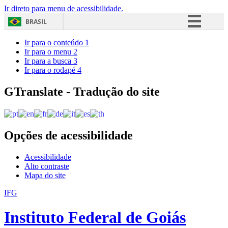
Ir direto para menu de acessibilidade.
BRASIL
Simplifique!
Ir para o conteúdo
1
Ir para o menu
2
Comunica BR
Ir para a busca
3
Ir para o rodapé
4
Participe
Acesso à informação
GTranslate - Tradução do site
Legislação
Canais
Opções de acessibilidade
Acessibilidade
Alto contraste
Mapa do site
IFG
Instituto Federal de Goiás