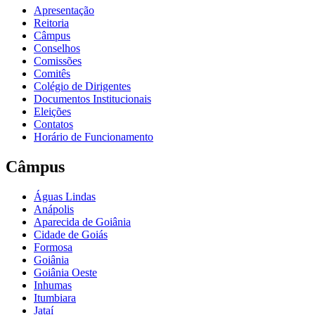
Apresentação
Reitoria
Câmpus
Conselhos
Comissões
Comitês
Colégio de Dirigentes
Documentos Institucionais
Eleições
Contatos
Horário de Funcionamento
Câmpus
Águas Lindas
Anápolis
Aparecida de Goiânia
Cidade de Goiás
Formosa
Goiânia
Goiânia Oeste
Inhumas
Itumbiara
Jataí