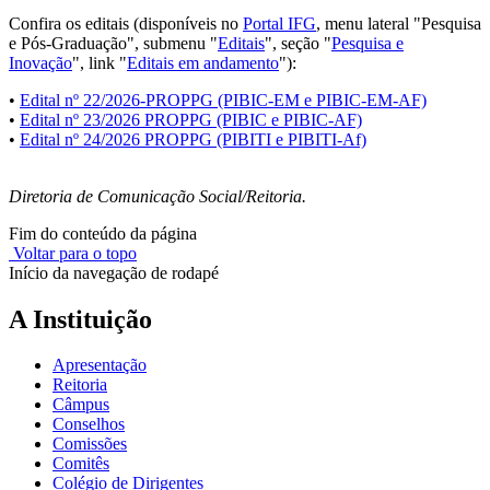
Confira os editais (disponíveis no
Portal IFG
, menu lateral "Pesquisa
e Pós-Graduação", submenu "
Editais
", seção "
Pesquisa e
Inovação
", link "
Editais em andamento
"):
•
Edital nº 22/2026-PROPPG (PIBIC-EM e PIBIC-EM-AF)
•
Edital nº 23/2026 PROPPG (PIBIC e PIBIC-AF)
•
Edital nº 24/2026 PROPPG (PIBITI e PIBITI-Af)
Diretoria de Comunicação Social/Reitoria.
Fim do conteúdo da página
Voltar para o topo
Início da navegação de rodapé
A Instituição
Apresentação
Reitoria
Câmpus
Conselhos
Comissões
Comitês
Colégio de Dirigentes