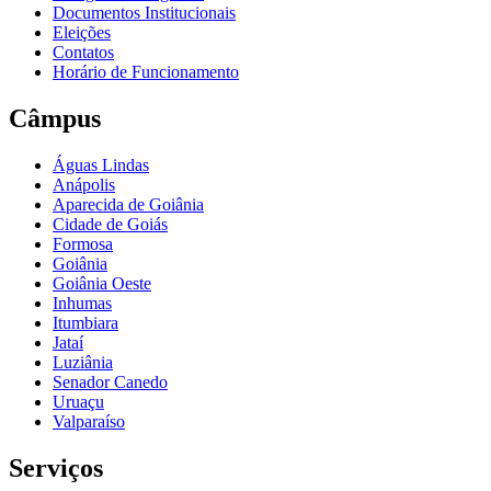
Documentos Institucionais
Eleições
Contatos
Horário de Funcionamento
Câmpus
Águas Lindas
Anápolis
Aparecida de Goiânia
Cidade de Goiás
Formosa
Goiânia
Goiânia Oeste
Inhumas
Itumbiara
Jataí
Luziânia
Senador Canedo
Uruaçu
Valparaíso
Serviços