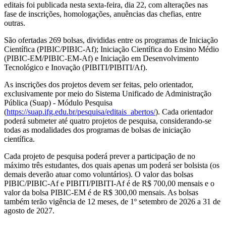
editais foi publicada nesta sexta-feira, dia 22, com alterações nas
fase de inscrições, homologações, anuências das chefias, entre
outras.
São ofertadas 269 bolsas, divididas entre os programas de Iniciação
Científica (PIBIC/PIBIC-Af); Iniciação Científica do Ensino Médio
(PIBIC-EM/PIBIC-EM-Af) e Iniciação em Desenvolvimento
Tecnológico e Inovação (PIBITI/PIBITI/Af).
As inscrições dos projetos devem ser feitas, pelo orientador,
exclusivamente por meio do Sistema Unificado de Administração
Pública (Suap) - Módulo Pesquisa
(
https://suap.ifg.edu.br/pesquisa/editais_abertos/
). Cada orientador
poderá submeter até quatro projetos de pesquisa, considerando-se
todas as modalidades dos programas de bolsas de iniciação
científica.
Cada projeto de pesquisa poderá prever a participação de no
máximo três estudantes, dos quais apenas um poderá ser bolsista (os
demais deverão atuar como voluntários). O valor das bolsas
PIBIC/PIBIC-Af e PIBITI/PIBITI-Af é de R$ 700,00 mensais e o
valor da bolsa PIBIC-EM é de R$ 300,00 mensais. As bolsas
também terão vigência de 12 meses, de 1º setembro de 2026 a 31 de
agosto de 2027.