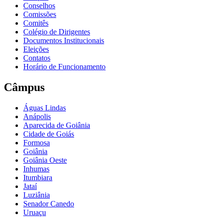
Conselhos
Comissões
Comitês
Colégio de Dirigentes
Documentos Institucionais
Eleições
Contatos
Horário de Funcionamento
Câmpus
Águas Lindas
Anápolis
Aparecida de Goiânia
Cidade de Goiás
Formosa
Goiânia
Goiânia Oeste
Inhumas
Itumbiara
Jataí
Luziânia
Senador Canedo
Uruaçu