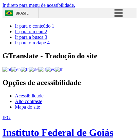
Ir direto para menu de acessibilidade.
BRASIL
Simplifique!
Ir para o conteúdo
1
Ir para o menu
2
Comunica BR
Ir para a busca
3
Ir para o rodapé
4
Participe
Acesso à informação
GTranslate - Tradução do site
Legislação
Canais
Opções de acessibilidade
Acessibilidade
Alto contraste
Mapa do site
IFG
Instituto Federal de Goiás