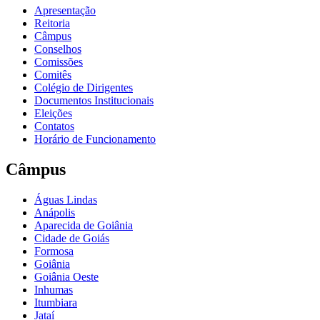
Apresentação
Reitoria
Câmpus
Conselhos
Comissões
Comitês
Colégio de Dirigentes
Documentos Institucionais
Eleições
Contatos
Horário de Funcionamento
Câmpus
Águas Lindas
Anápolis
Aparecida de Goiânia
Cidade de Goiás
Formosa
Goiânia
Goiânia Oeste
Inhumas
Itumbiara
Jataí