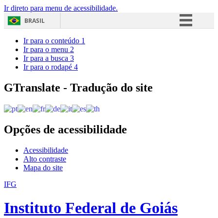
Ir direto para menu de acessibilidade.
BRASIL
Simplifique!
Ir para o conteúdo
1
Ir para o menu
2
Comunica BR
Ir para a busca
3
Ir para o rodapé
4
Participe
Acesso à informação
GTranslate - Tradução do site
Legislação
Canais
Opções de acessibilidade
Acessibilidade
Alto contraste
Mapa do site
IFG
Instituto Federal de Goiás