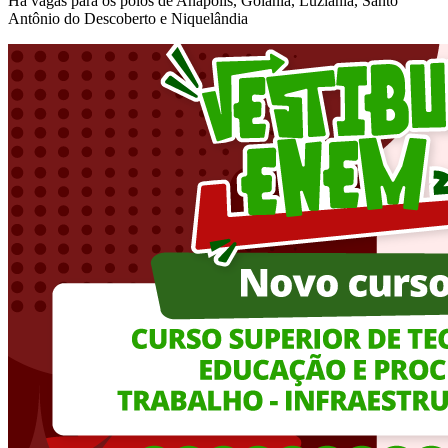
Há vagas para os polos de Anápolis, Goiânia, Luziânia, Santo
Antônio do Descoberto e Niquelândia