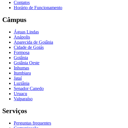
Contatos
Horário de Funcionamento
Câmpus
Águas Lindas
Anápolis
Aparecida de Goiânia
Cidade de Goiás
Formosa
Goiânia
Goiânia Oeste
Inhumas
Itumbiara
Jataí
Luziânia
Senador Canedo
Uruaçu
Valparaíso
Serviços
Perguntas frequentes