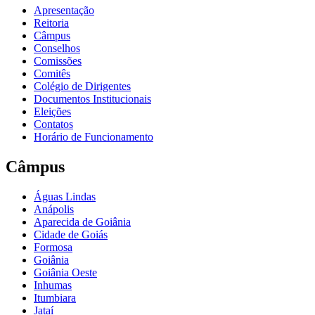
Apresentação
Reitoria
Câmpus
Conselhos
Comissões
Comitês
Colégio de Dirigentes
Documentos Institucionais
Eleições
Contatos
Horário de Funcionamento
Câmpus
Águas Lindas
Anápolis
Aparecida de Goiânia
Cidade de Goiás
Formosa
Goiânia
Goiânia Oeste
Inhumas
Itumbiara
Jataí