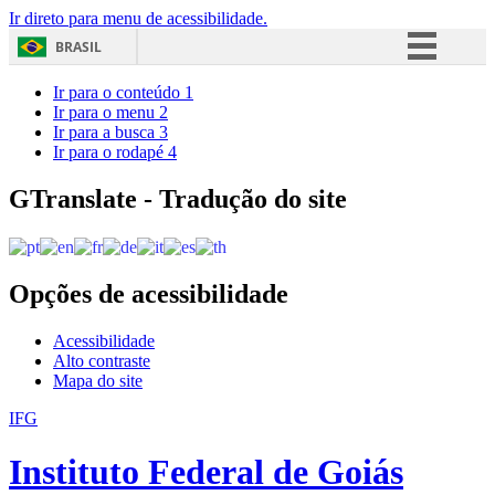
Ir direto para menu de acessibilidade.
BRASIL
Simplifique!
Ir para o conteúdo
1
Ir para o menu
2
Comunica BR
Ir para a busca
3
Ir para o rodapé
4
Participe
Acesso à informação
GTranslate - Tradução do site
Legislação
Canais
Opções de acessibilidade
Acessibilidade
Alto contraste
Mapa do site
IFG
Instituto Federal de Goiás