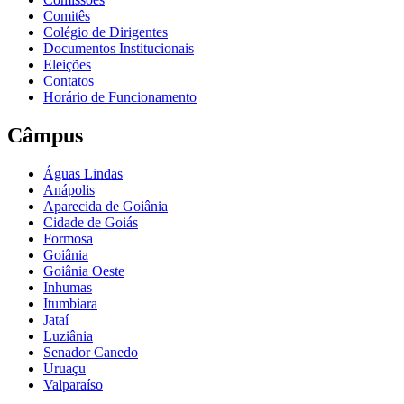
Comitês
Colégio de Dirigentes
Documentos Institucionais
Eleições
Contatos
Horário de Funcionamento
Câmpus
Águas Lindas
Anápolis
Aparecida de Goiânia
Cidade de Goiás
Formosa
Goiânia
Goiânia Oeste
Inhumas
Itumbiara
Jataí
Luziânia
Senador Canedo
Uruaçu
Valparaíso