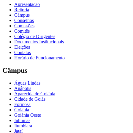
Apresentação
Reitoria
Câmpus
Conselhos
Comissões
Comitês
Colégio de Dirigentes
Documentos Institucionais
Eleições
Contatos
Horário de Funcionamento
Câmpus
Águas Lindas
Anápolis
Aparecida de Goiânia
Cidade de Goiás
Formosa
Goiânia
Goiânia Oeste
Inhumas
Itumbiara
Jataí