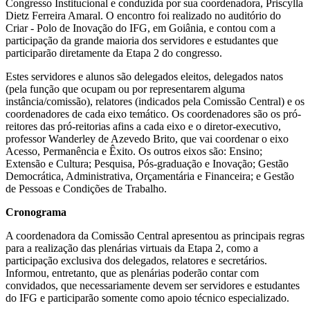
Congresso Institucional e conduzida por sua coordenadora, Priscylla
Dietz Ferreira Amaral. O encontro foi realizado no auditório do
Criar - Polo de Inovação do IFG, em Goiânia, e contou com a
participação da grande maioria dos servidores e estudantes que
participarão diretamente da Etapa 2 do congresso.
Estes servidores e alunos são delegados eleitos, delegados natos
(pela função que ocupam ou por representarem alguma
instância/comissão), relatores (indicados pela Comissão Central) e os
coordenadores de cada eixo temático. Os coordenadores são os pró-
reitores das pró-reitorias afins a cada eixo e o diretor-executivo,
professor Wanderley de Azevedo Brito, que vai coordenar o eixo
Acesso, Permanência e Êxito. Os outros eixos são: Ensino;
Extensão e Cultura; Pesquisa, Pós-graduação e Inovação; Gestão
Democrática, Administrativa, Orçamentária e Financeira; e Gestão
de Pessoas e Condições de Trabalho.
Cronograma
A coordenadora da Comissão Central apresentou as principais regras
para a realização das plenárias virtuais da Etapa 2, como a
participação exclusiva dos delegados, relatores e secretários.
Informou, entretanto, que as plenárias poderão contar com
convidados, que necessariamente devem ser servidores e estudantes
do IFG e participarão somente como apoio técnico especializado.