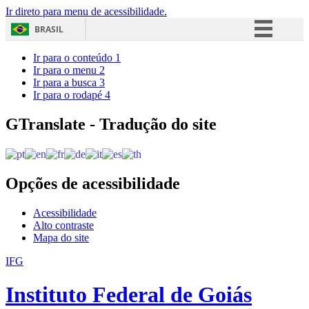
Ir direto para menu de acessibilidade.
BRASIL
Simplifique!
Ir para o conteúdo
1
Ir para o menu
2
Comunica BR
Ir para a busca
3
Ir para o rodapé
4
Participe
Acesso à informação
GTranslate - Tradução do site
Legislação
Canais
Opções de acessibilidade
Acessibilidade
Alto contraste
Mapa do site
IFG
Instituto Federal de Goiás