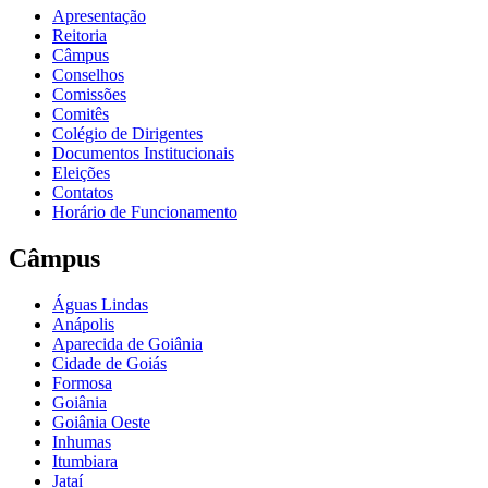
Apresentação
Reitoria
Câmpus
Conselhos
Comissões
Comitês
Colégio de Dirigentes
Documentos Institucionais
Eleições
Contatos
Horário de Funcionamento
Câmpus
Águas Lindas
Anápolis
Aparecida de Goiânia
Cidade de Goiás
Formosa
Goiânia
Goiânia Oeste
Inhumas
Itumbiara
Jataí