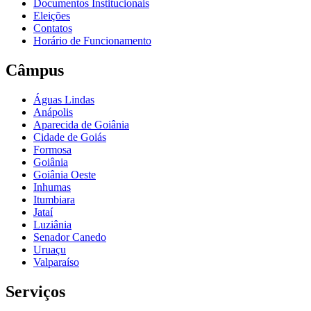
Documentos Institucionais
Eleições
Contatos
Horário de Funcionamento
Câmpus
Águas Lindas
Anápolis
Aparecida de Goiânia
Cidade de Goiás
Formosa
Goiânia
Goiânia Oeste
Inhumas
Itumbiara
Jataí
Luziânia
Senador Canedo
Uruaçu
Valparaíso
Serviços