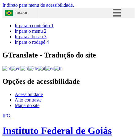
Ir direto para menu de acessibilidade.
BRASIL
Simplifique!
Ir para o conteúdo
1
Ir para o menu
2
Comunica BR
Ir para a busca
3
Ir para o rodapé
4
Participe
Acesso à informação
GTranslate - Tradução do site
Legislação
Canais
Opções de acessibilidade
Acessibilidade
Alto contraste
Mapa do site
IFG
Instituto Federal de Goiás