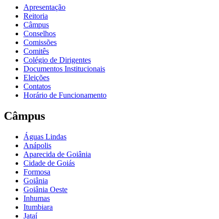
Apresentação
Reitoria
Câmpus
Conselhos
Comissões
Comitês
Colégio de Dirigentes
Documentos Institucionais
Eleições
Contatos
Horário de Funcionamento
Câmpus
Águas Lindas
Anápolis
Aparecida de Goiânia
Cidade de Goiás
Formosa
Goiânia
Goiânia Oeste
Inhumas
Itumbiara
Jataí